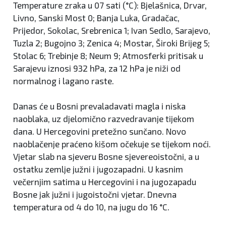
Temperature zraka u 07 sati (°C): Bjelašnica, Drvar,
Livno, Sanski Most 0; Banja Luka, Gradačac,
Prijedor, Sokolac, Srebrenica 1; Ivan Sedlo, Sarajevo,
Tuzla 2; Bugojno 3; Zenica 4; Mostar, Široki Brijeg 5;
Stolac 6; Trebinje 8; Neum 9; Atmosferki pritisak u
Sarajevu iznosi 932 hPa, za 12 hPa je niži od
normalnog i lagano raste.
Danas će u Bosni prevaladavati magla i niska
naoblaka, uz djelomično razvedravanje tijekom
dana. U Hercegovini pretežno sunčano. Novo
naoblačenje praćeno kišom očekuje se tijekom noći.
Vjetar slab na sjeveru Bosne sjevereoistočni, a u
ostatku zemlje južni i jugozapadni. U kasnim
večernjim satima u Hercegovini i na jugozapadu
Bosne jak južni i jugoistočni vjetar. Dnevna
temperatura od 4 do 10, na jugu do 16 °C.