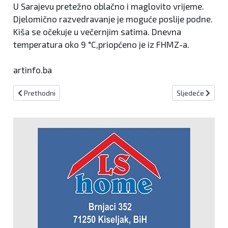
U Sarajevu pretežno oblačno i maglovito vrijeme.
Djelomično razvedravanje je moguće poslije podne.
Kiša se očekuje u večernjim satima. Dnevna
temperatura oko 9 °C,priopćeno je iz FHMZ-a.
artinfo.ba
Prethodni članak: Božićna priredba Frame Kiseljak
Sljedeći članak:
Prethodni
Sljedeće