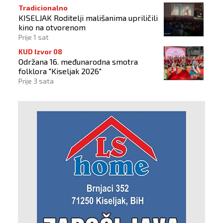
Tradicionalno
KISELJAK Roditelji mališanima upriličili
kino na otvorenom
Prije 1 sat
KUD Izvor 08
Održana 16. međunarodna smotra
folklora "Kiseljak 2026"
Prije 3 sata