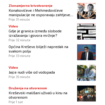
Zlonamjerno krivotvorenje
Konakovićeve i Mehmedovićeve
manipulacije ne osporavaju zahtjeve
Hrvata
Prije 31 minute
Video
Gdje je granica između slobode
izražavanja i govora mržnje?
Prije 32 minute
Općina Kreševo bilježi napredak na
svakom polju
Prije 33 minute
Video
Jajce nudi više od vodopada
Prije 35 minute
Druženja na otvorenom
Kreševski mališani uživali u kinu na
otvorenom
Prije 1 sat