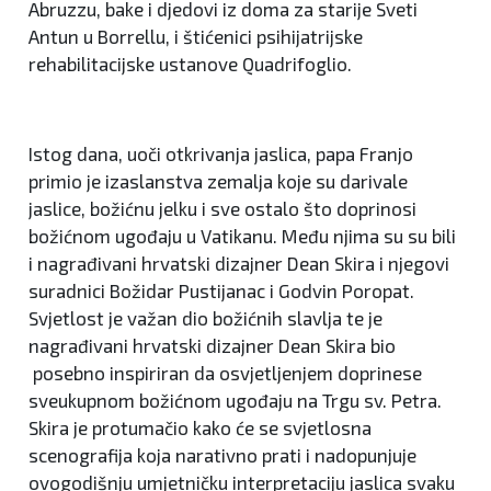
Abruzzu, bake i djedovi iz doma za starije Sveti
Antun u Borrellu, i štićenici psihijatrijske
rehabilitacijske ustanove Quadrifoglio.
Istog dana, uoči otkrivanja jaslica, papa Franjo
primio je izaslanstva zemalja koje su darivale
jaslice, božićnu jelku i sve ostalo što doprinosi
božićnom ugođaju u Vatikanu. Među njima su su bili
i nagrađivani hrvatski dizajner Dean Skira i njegovi
suradnici Božidar Pustijanac i Godvin Poropat.
Svjetlost je važan dio božićnih slavlja te je
nagrađivani hrvatski dizajner Dean Skira bio
posebno inspiriran da osvjetljenjem doprinese
sveukupnom božićnom ugođaju na Trgu sv. Petra.
Skira je protumačio kako će se svjetlosna
scenografija koja narativno prati i nadopunjuje
ovogodišnju umjetničku interpretaciju jaslica svaku