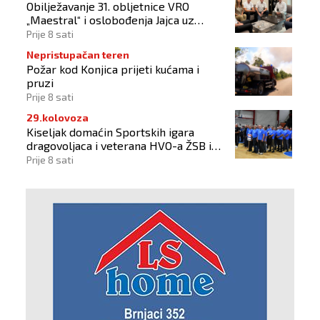
Obilježavanje 31. obljetnice VRO
„Maestral“ i oslobođenja Jajca uz
pokroviteljstvo HNS-a BiH
Prije 8 sati
Nepristupačan teren
Požar kod Konjica prijeti kućama i
pruzi
Prije 8 sati
29.kolovoza
Kiseljak domaćin Sportskih igara
dragovoljaca i veterana HVO-a ŽSB i
Dana branitelja
Prije 8 sati