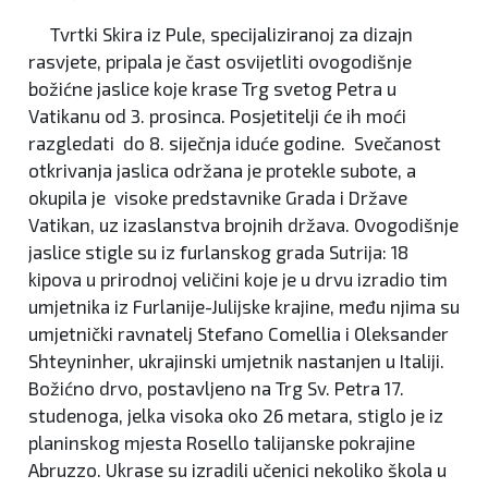
Tvrtki Skira iz Pule, specijaliziranoj za dizajn
rasvjete, pripala je čast osvijetliti ovogodišnje
božićne jaslice koje krase Trg svetog Petra u
Vatikanu od 3. prosinca. Posjetitelji će ih moći
razgledati do 8. siječnja iduće godine. Svečanost
otkrivanja jaslica održana je protekle subote, a
okupila je visoke predstavnike Grada i Države
Vatikan, uz izaslanstva brojnih država. Ovogodišnje
jaslice stigle su iz furlanskog grada Sutrija: 18
kipova u prirodnoj veličini koje je u drvu izradio tim
umjetnika iz Furlanije-Julijske krajine, među njima su
umjetnički ravnatelj Stefano Comellia i Oleksander
Shteyninher, ukrajinski umjetnik nastanjen u Italiji.
Božićno drvo, postavljeno na Trg Sv. Petra 17.
studenoga, jelka visoka oko 26 metara, stiglo je iz
planinskog mjesta Rosello talijanske pokrajine
Abruzzo. Ukrase su izradili učenici nekoliko škola u