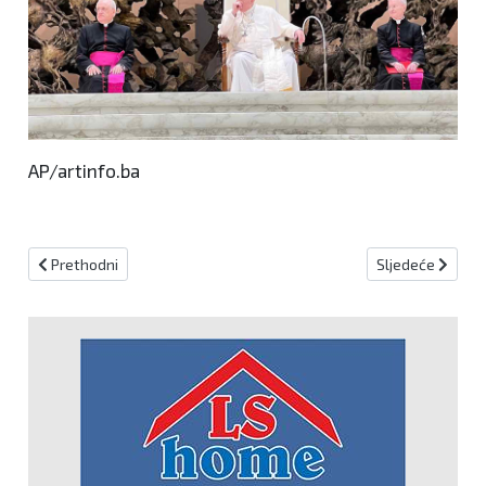
AP/artinfo.ba
Prethodni članak: Fojničani se družili uoči druge adventske nedjel
Sljedeći članak
Prethodni
Sljedeće