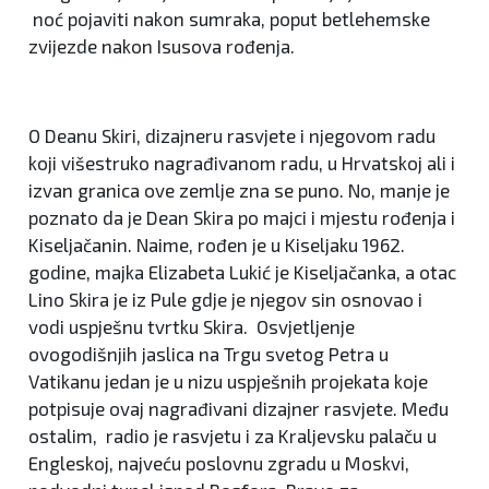
noć pojaviti nakon sumraka, poput betlehemske
zvijezde nakon Isusova rođenja.
O Deanu Skiri, dizajneru rasvjete i njegovom radu
koji višestruko nagrađivanom radu, u Hrvatskoj ali i
izvan granica ove zemlje zna se puno. No, manje je
poznato da je Dean Skira po majci i mjestu rođenja i
Kiseljačanin. Naime, rođen je u Kiseljaku 1962.
godine, majka Elizabeta Lukić je Kiseljačanka, a otac
Lino Skira je iz Pule gdje je njegov sin osnovao i
vodi uspješnu tvrtku Skira. Osvjetljenje
ovogodišnjih jaslica na Trgu svetog Petra u
Vatikanu jedan je u nizu uspješnih projekata koje
potpisuje ovaj nagrađivani dizajner rasvjete. Među
ostalim, radio je rasvjetu i za Kraljevsku palaču u
Engleskoj, najveću poslovnu zgradu u Moskvi,