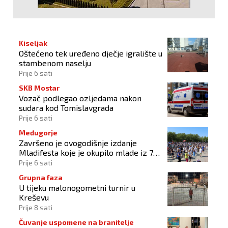
Kiseljak
Oštećeno tek uređeno dječje igralište u
stambenom naselju
Prije 6 sati
SKB Mostar
Vozač podlegao ozljedama nakon
sudara kod Tomislavgrada
Prije 6 sati
Međugorje
Završeno je ovogodišnje izdanje
Mladifesta koje je okupilo mlade iz 73
zemlje svijeta
Prije 6 sati
Grupna faza
U tijeku malonogometni turnir u
Kreševu
Prije 8 sati
Čuvanje uspomene na branitelje