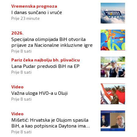
Vremenska prognoza
I danas sunčano i vruće
Prije 23 minute
2026.
Specijalna olimpijada BiH otvorila
prijave za Nacionalne inkluzivne igre
Prije 8 sati
Pariz čeka najbolju bh. plivačicu
Lana Pudar predvodi BiH na EP
Prije 8 sati
Video
Važna uloga HVO-a u Oluji
Prije 8 sati
Video
Mišetić: Hrvatska je Olujom spasila
BiH, a kao potpisnica Daytona ima
puno pravo štititi hrvatski narod
Prije 8 sati