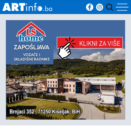
Početna
Vijesti
Sport
Kultura
Crna
kronika
Politika
Zanimljivosti