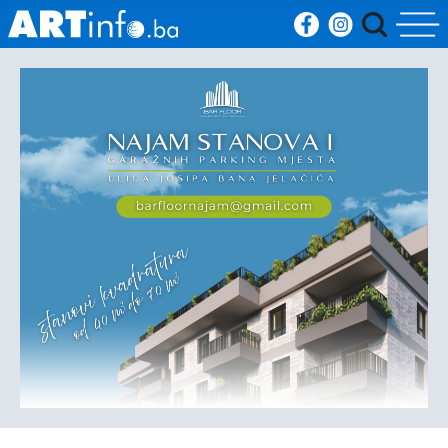
Početna
Vijesti
Sport
Kultura
Crna
kronika
Politika
Zanimljivosti