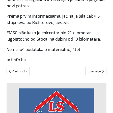
novi potres.
Prema prvim informacijama, jačina je bila čak 4.5
stupnjeva po Richterovoj ljestvici.
EMSC piše kako je epicentar bio 21 kilometar
jugoistočno od Stoca, na dubini od 10 kilometara.
Nema još podataka o materijalnoj šteti ,
artinfo.ba
Prethodni članak: Najavljene radarske kontrole za 3.12.2022.
Sljedeći članak
Prethodni
Sljedeće