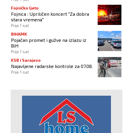
Fojničko ljeto
Fojnica : Upriličen koncert "Za dobra
stara vremena"
Prije 1 sat
BIHAMK
Pojačan promet i gužve na izlazu iz
BiH
Prije 1 sat
KSB i Sarajevo
Najavljene radarske kontrole za 07.08.
Prije 1 sat