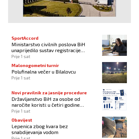
SportAccord
Ministarstvo civilnih poslova BiH
unaprijedilo sustav registracije
sportskih organizacija
Prije 1 sat
Malonogometni turnir
Polufinalna večer u Bilalovcu
Prije 1 sat
Novi pravilnik za jasnije procedure
Državljanstvo BiH za osobe od
naročite koristi: u četiri godine
odobrena 43 zahtjeva
Prije 1 sat
Obavijest
Lepenica zbog kvara bez
snabdijevanja vodom
Prije 1 sat