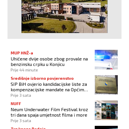
MUP HNŽ-a
Uhićene dvije osobe zbog provale na
benzinsku crpku u Konjicu
Prije 44 minute
Središnje izborno povjerenstvo
SIP BiH ovjerio kandidacijske liste za
kompenzacijske mandate na Općim
izborima 2026
Prije 3 sata
NUFF
Neum Underwater Film Festival kroz
tri dana spaja umjetnost filma i more
Prije 3 sata
Trg kneza Radoje