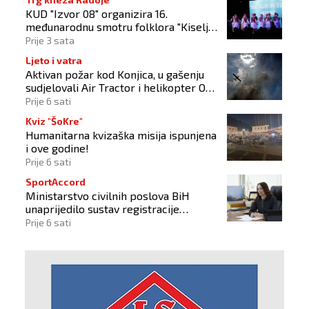
KUD "Izvor 08" organizira 16.
međunarodnu smotru folklora "Kiseljak
2026"
Prije 3 sata
Ljeto i vatra
Aktivan požar kod Konjica, u gašenju
sudjelovali Air Tractor i helikopter OS-
a BiH
Prije 6 sati
Kviz "ŠoKre"
Humanitarna kvizaška misija ispunjena
i ove godine!
Prije 6 sati
SportAccord
Ministarstvo civilnih poslova BiH
unaprijedilo sustav registracije
sportskih organizacija
Prije 6 sati