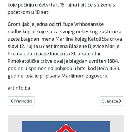
koje počinju u četvrtak, 15 rujna i bit će služene s
početkom u 18 sati.
Gromiljak je jedna od tri župe Vrhbosanske
nadbiskupije koje su za svojeg nebeskog zaštitnika
uzele blagdan Imena Marijina kojeg Katolička crkva
slavi 12. rujna u čast imena Blažene Djevice Marije.
Prema odluci pape Inocenta XI. u kalendar
Rimokatoličke crkve ovaj je blagdan uvršten 1684.
godine u spomen na pobjedu u bitci kod Beča 1683.
godine koja je pripisana Marijinom zagovoru.
artinfo.ba
Prethodni članak: Svečano otvorena džamija u Kaćunima
Sljedeći članak:
Prethodni
Sljedeće