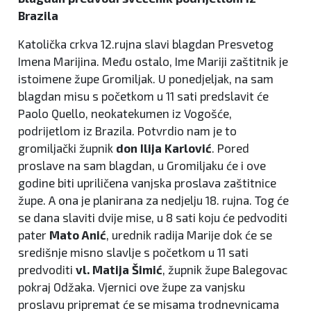
Brazila
Katolička crkva 12.rujna slavi blagdan Presvetog
Imena Marijina. Među ostalo, Ime Mariji zaštitnik je
istoimene župe Gromiljak. U ponedjeljak, na sam
blagdan misu s početkom u 11 sati predslavit će
Paolo Quello, neokatekumen iz Vogošće,
podrijetlom iz Brazila. Potvrdio nam je to
gromiljački župnik
don Ilija Karlović
. Pored
proslave na sam blagdan, u Gromiljaku će i ove
godine biti upriličena vanjska proslava zaštitnice
župe. A ona je planirana za nedjelju 18. rujna. Tog će
se dana slaviti dvije mise, u 8 sati koju će pedvoditi
pater
Mato Anić
, urednik radija Marije dok će se
središnje misno slavlje s početkom u 11 sati
predvoditi
vl. Matija Šimić
, župnik župe Balegovac
pokraj Odžaka. Vjernici ove župe za vanjsku
proslavu pripremat će se misama trodnevnicama