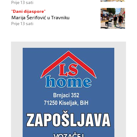
Prije 13 sati
"Dani dijaspore"
Marija Šerifović u Travniku
Prije 13 sati