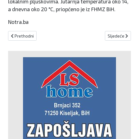
lokalnim pljuskovima. Jutarnja temperatura oko 14,
a dnevna oko 20 °C, priopćeno je iz FHMZ BiH.
Notra.ba
Prethodni članak: BIHAMK: Prometuje se po vlažnom kolniku, mogu
Sljedeći članak:
Prethodni
Sljedeće