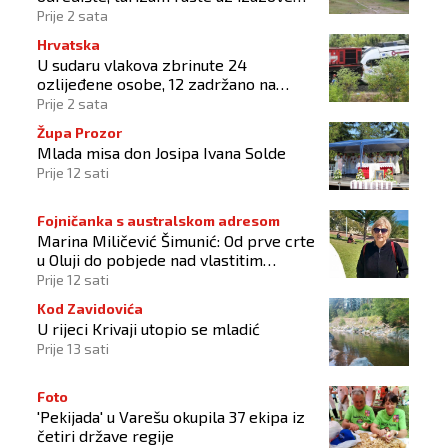
očuvanja prirode
Prije 2 sata
Hrvatska
U sudaru vlakova zbrinute 24
ozlijeđene osobe, 12 zadržano na
liječenju
Prije 2 sata
Župa Prozor
Mlada misa don Josipa Ivana Solde
Prije 12 sati
Fojničanka s australskom adresom
Marina Miličević Šimunić: Od prve crte
u Oluji do pobjede nad vlastitim
„olujama“
Prije 12 sati
Kod Zavidovića
U rijeci Krivaji utopio se mladić
Prije 13 sati
Foto
'Pekijada' u Varešu okupila 37 ekipa iz
četiri države regije