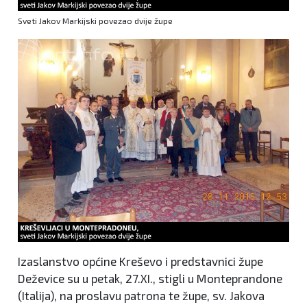
Sveti Jakov Markijski povezao dvije župe
Izaslanstvo općine Kreševo i predstavnici župe
Deževice su u petak, 27.XI., stigli u Monteprandone
(Italija), na proslavu patrona te župe, sv. Jakova