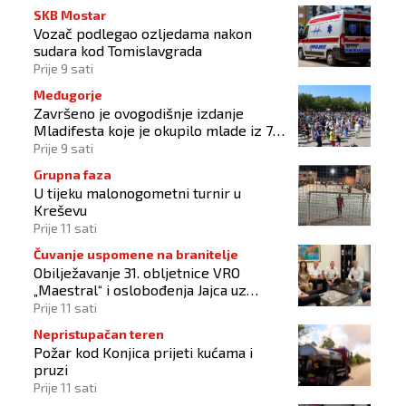
SKB Mostar
Vozač podlegao ozljedama nakon
sudara kod Tomislavgrada
Prije 9 sati
Međugorje
Završeno je ovogodišnje izdanje
Mladifesta koje je okupilo mlade iz 73
zemlje svijeta
Prije 9 sati
Grupna faza
U tijeku malonogometni turnir u
Kreševu
Prije 11 sati
Čuvanje uspomene na branitelje
Obilježavanje 31. obljetnice VRO
„Maestral“ i oslobođenja Jajca uz
pokroviteljstvo HNS-a BiH
Prije 11 sati
Nepristupačan teren
Požar kod Konjica prijeti kućama i
pruzi
Prije 11 sati