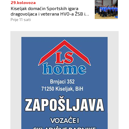
29.kolovoza
Kiseljak domaćin Sportskih igara
dragovoljaca i veterana HVO-a ŽSB i
Dana branitelja
Prije 11 sati