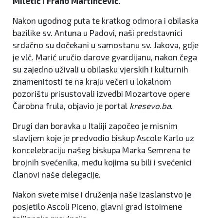
Miletić
i
Frano Martinčević
.
Nakon ugodnog puta te kratkog odmora i obilaska
bazilike sv. Antuna u Padovi, naši predstavnici
srdačno su dočekani u samostanu sv. Jakova, gdje
je vlč. Marić uručio darove gvardijanu, nakon čega
su zajedno uživali u obilasku vjerskih i kulturnih
znamenitosti te na kraju večeri u lokalnom
pozorištu prisustovali izvedbi Mozartove opere
Čarobna frula, objavio je portal
kresevo.ba
.
Drugi dan boravka u Italiji započeo je misnim
slavljem koje je predvodio biskup Ascole Karlo uz
koncelebraciju našeg biskupa Marka Semrena te
brojnih svećenika, među kojima su bili i svećenici
članovi naše delegacije.
Nakon svete mise i druženja naše izaslanstvo je
posjetilo Ascoli Piceno, glavni grad istoimene