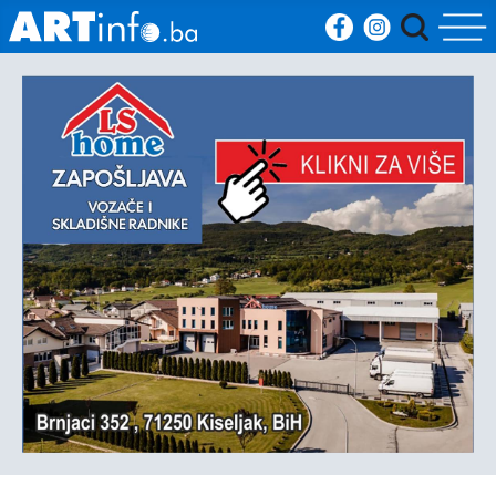
Početna
Vijesti
Sport
Kultura
Crna
kronika
Politika
Zanimljivosti