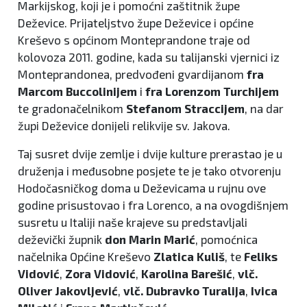
Markijskog, koji je i pomoćni zaštitnik župe
Deževice. Prijateljstvo župe Deževice i općine
Kreševo s općinom Monteprandone traje od
kolovoza 2011. godine, kada su talijanski vjernici iz
Monteprandonea, predvođeni gvardijanom
fra
Marcom Buccolinijem
i
fra Lorenzom Turchijem
te gradonačelnikom
Stefanom Straccijem
, na dar
župi Deževice donijeli relikvije sv. Jakova.
Taj susret dvije zemlje i dvije kulture prerastao je u
druženja i međusobne posjete te je tako otvorenju
Hodočasničkog doma u Deževicama u rujnu ove
godine prisustovao i fra Lorenco, a na ovogdišnjem
susretu u Italiji naše krajeve su predstavljali
deževički župnik
don Marin Marić
, pomoćnica
načelnika Općine Kreševo
Zlatica Kuliš
, te
Feliks
Vidović
,
Zora Vidović
,
Karolina Barešić
,
vlč.
Oliver Jakovljević
,
vlč. Dubravko Turalija
,
Ivica