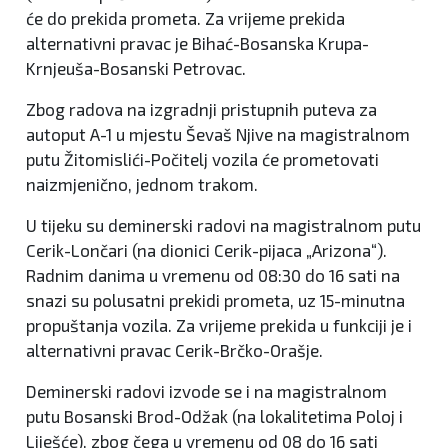
će do prekida prometa. Za vrijeme prekida
alternativni pravac je Bihać-Bosanska Krupa-
Krnjeuša-Bosanski Petrovac.
Zbog radova na izgradnji pristupnih puteva za
autoput A-1 u mjestu Ševaš Njive na magistralnom
putu Žitomislići-Počitelj vozila će prometovati
naizmjenično, jednom trakom.
U tijeku su deminerski radovi na magistralnom putu
Cerik-Lončari (na dionici Cerik-pijaca „Arizona“).
Radnim danima u vremenu od 08:30 do 16 sati na
snazi su polusatni prekidi prometa, uz 15-minutna
propuštanja vozila. Za vrijeme prekida u funkciji je i
alternativni pravac Cerik-Brčko-Orašje.
Deminerski radovi izvode se i na magistralnom
putu Bosanski Brod-Odžak (na lokalitetima Poloj i
Liješće), zbog čega u vremenu od 08 do 16 sati