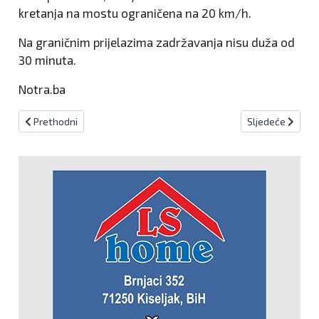
kretanja na mostu ograničena na 20 km/h.
Na graničnim prijelazima zadržavanja nisu duža od
30 minuta.
Notra.ba
Prethodni članak: Potres jačine 4.8 stupnjeva po Richteru pogodio
Sljedeći članak
Prethodni
Sljedeće