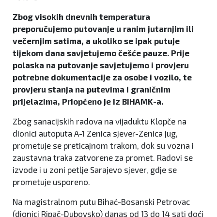
Zbog visokih dnevnih temperatura
preporučujemo putovanje u ranim jutarnjim ili
večernjim satima, a ukoliko se ipak putuje
tijekom dana savjetujemo češće pauze. Prije
polaska na putovanje savjetujemo i provjeru
potrebne dokumentacije za osobe i vozilo, te
provjeru stanja na putevima i graničnim
prijelazima, Priopćeno je iz BIHAMK-a.
Zbog sanacijskih radova na vijaduktu Klopče na
dionici autoputa A-1 Zenica sjever-Zenica jug,
prometuje se preticajnom trakom, dok su vozna i
zaustavna traka zatvorene za promet. Radovi se
izvode i u zoni petlje Sarajevo sjever, gdje se
prometuje usporeno.
Na magistralnom putu Bihać-Bosanski Petrovac
(dionici Ripač-Dubovsko) danas od 13 do 14 sati doći