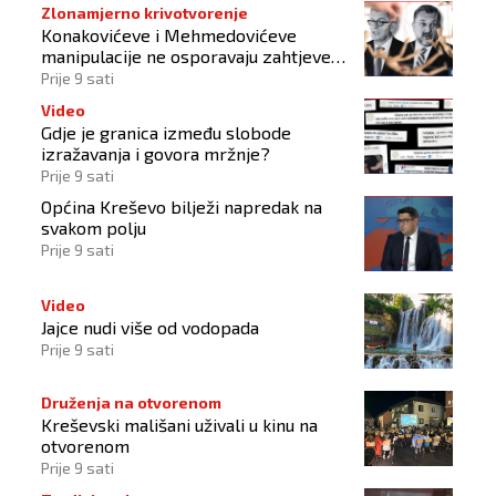
Zlonamjerno krivotvorenje
Konakovićeve i Mehmedovićeve
manipulacije ne osporavaju zahtjeve
Hrvata
Prije 9 sati
Video
Gdje je granica između slobode
izražavanja i govora mržnje?
Prije 9 sati
Općina Kreševo bilježi napredak na
svakom polju
Prije 9 sati
Video
Jajce nudi više od vodopada
Prije 9 sati
Druženja na otvorenom
Kreševski mališani uživali u kinu na
otvorenom
Prije 9 sati