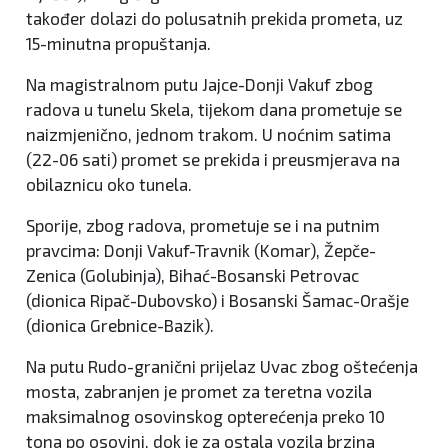
također dolazi do polusatnih prekida prometa, uz
15-minutna propuštanja.
Na magistralnom putu Jajce-Donji Vakuf zbog
radova u tunelu Skela, tijekom dana prometuje se
naizmjenično, jednom trakom. U noćnim satima
(22-06 sati) promet se prekida i preusmjerava na
obilaznicu oko tunela.
Sporije, zbog radova, prometuje se i na putnim
pravcima: Donji Vakuf-Travnik (Komar), Žepče-
Zenica (Golubinja), Bihać-Bosanski Petrovac
(dionica Ripač-Dubovsko) i Bosanski Šamac-Orašje
(dionica Grebnice-Bazik).
Na putu Rudo-granični prijelaz Uvac zbog oštećenja
mosta, zabranjen je promet za teretna vozila
maksimalnog osovinskog opterećenja preko 10
tona po osovini, dok je za ostala vozila brzina