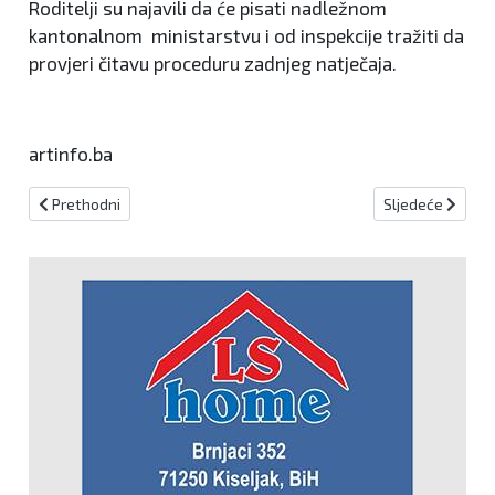
Roditelji su najavili da će pisati nadležnom
kantonalnom ministarstvu i od inspekcije tražiti da
provjeri čitavu proceduru zadnjeg natječaja.
artinfo.ba
Prethodni članak: Najavljene radarske kontrole za 29.4.2022.
Sljedeći članak:
Prethodni
Sljedeće