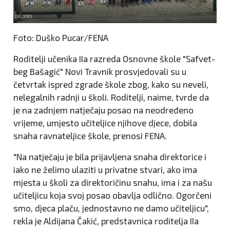
Foto: Duško Pucar/FENA
Roditelji učenika IIa razreda Osnovne škole "Safvet-
beg Bašagić" Novi Travnik prosvjedovali su u
četvrtak ispred zgrade škole zbog, kako su neveli,
nelegalnih radnji u školi. Roditelji, naime, tvrde da
je na zadnjem natječaju posao na neodređeno
vrijeme, umjesto učiteljice njihove djece, dobila
snaha ravnateljice škole, prenosi FENA.
"Na natječaju je bila prijavljena snaha direktorice i
iako ne želimo ulaziti u privatne stvari, ako ima
mjesta u školi za direktoričinu snahu, ima i za našu
učiteljicu koja svoj posao obavlja odlično. Ogorčeni
smo, djeca plaču, jednostavno ne damo učiteljicu",
rekla je Aldijana Čakić, predstavnica roditelja IIa