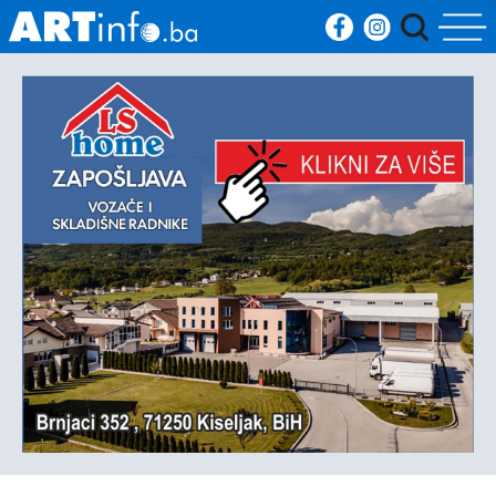
Početna
Vijesti
Sport
Kultura
Crna
kronika
Politika
Zanimljivosti