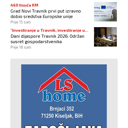
460 tisuća KM
Grad Novi Travnik prvi put izravno
dobio sredstva Europske unije
Prije 15 sati
"Investiranje u Travnik, investiranje u
Dani dijaspore Travnik 2026: Održan
budućnost"
susret gospodarstvenika
Prije 16 sati