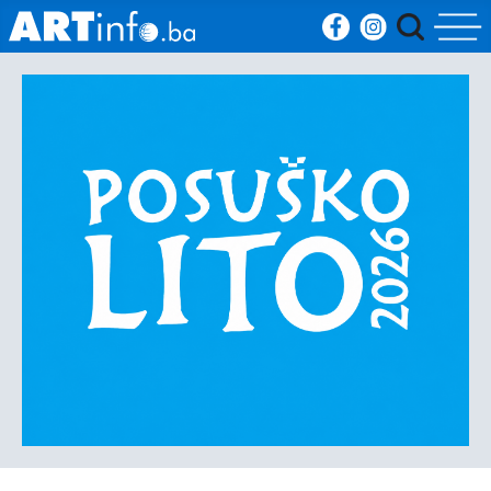
Početna
Vijesti
Sport
Kultura
Crna
kronika
Politika
Zanimljivosti