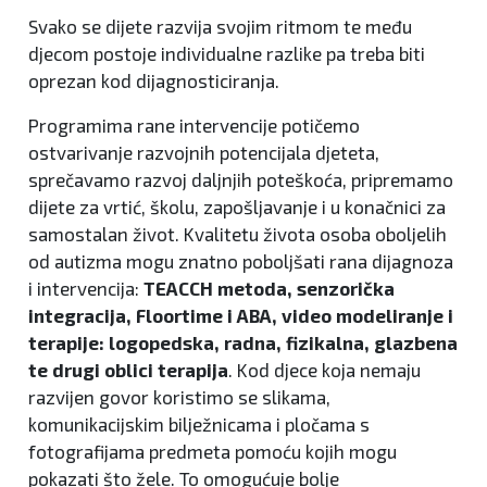
Svako se dijete razvija svojim ritmom te među
djecom postoje individualne razlike pa treba biti
oprezan kod dijagnosticiranja.
Programima rane intervencije potičemo
ostvarivanje razvojnih potencijala djeteta,
sprečavamo razvoj daljnjih poteškoća, pripremamo
dijete za vrtić, školu, zapošljavanje i u konačnici za
samostalan život. Kvalitetu života osoba oboljelih
od autizma mogu znatno poboljšati rana dijagnoza
i intervencija:
TEACCH metoda, senzorička
integracija, Floortime i ABA, video modeliranje i
terapije: logopedska, radna, fizikalna, glazbena
te drugi oblici terapija
. Kod djece koja nemaju
razvijen govor koristimo se slikama,
komunikacijskim bilježnicama i pločama s
fotografijama predmeta pomoću kojih mogu
pokazati što žele. To omogućuje bolje