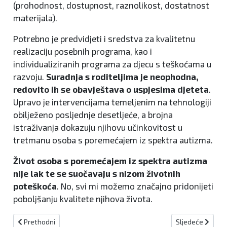
(prohodnost, dostupnost, raznolikost, dostatnost
materijala).
Potrebno je predvidjeti i sredstva za kvalitetnu
realizaciju posebnih programa, kao i
individualiziranih programa za djecu s teškoćama u
razvoju.
Suradnja s roditeljima je neophodna,
redovito ih se obavještava o uspjesima djeteta
.
Upravo je intervencijama temeljenim na tehnologiji
obilježeno posljednje desetljeće, a brojna
istraživanja dokazuju njihovu učinkovitost u
tretmanu osoba s poremećajem iz spektra autizma.
Život osoba s poremećajem iz spektra autizma
nije lak te se suočavaju s nizom životnih
poteškoća
. No, svi mi možemo značajno pridonijeti
poboljšanju kvalitete njihova života.
Prethodni članak: COVID potvrde uskoro se neće morati pokazivati
Sljedeći članak:
Prethodni
Sljedeće