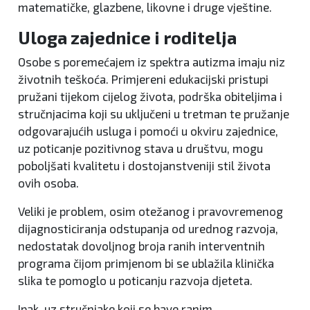
matematičke, glazbene, likovne i druge vještine.
Uloga zajednice i roditelja
Osobe s poremećajem iz spektra autizma imaju niz
životnih teškoća. Primjereni edukacijski pristupi
pružani tijekom cijelog života, podrška obiteljima i
stručnjacima koji su uključeni u tretman te pružanje
odgovarajućih usluga i pomoći u okviru zajednice,
uz poticanje pozitivnog stava u društvu, mogu
poboljšati kvalitetu i dostojanstveniji stil života
ovih osoba.
Veliki je problem, osim otežanog i pravovremenog
dijagnosticiranja odstupanja od urednog razvoja,
nedostatak dovoljnog broja ranih interventnih
programa čijom primjenom bi se ublažila klinička
slika te pomoglo u poticanju razvoja djeteta.
Ipak, uz stručnjake koji se bave ranim