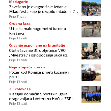
Međugorje
Završeno je ovogodišnje izdanje
Mladifesta koje je okupilo mlade iz 73
zemlje svijeta
Prije 11 sati
Grupna faza
U tijeku malonogometni turnir u
Kreševu
Prije 13 sati
Čuvanje uspomene na branitelje
Obilježavanje 31. obljetnice VRO
„Maestral“ i oslobođenja Jajca uz
pokroviteljstvo HNS-a BiH
Prije 13 sati
Nepristupačan teren
Požar kod Konjica prijeti kućama i
pruzi
Prije 13 sati
29.kolovoza
Kiseljak domaćin Sportskih igara
dragovoljaca i veterana HVO-a ŽSB i
Dana branitelja
Prije 13 sati