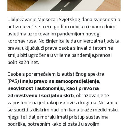
Obilježavanje Mjeseca i Svjetskog dana svjesnosti o
autizmu već se treću godinu odvija u izvanrednim
uvjetima uzrokovanim pandemijom novog
koronavirusa. No činjenica je da univerzalna ljudska
prava, uključujući prava osoba s invaliditetom ne
smiju biti ugrožena u vrijeme pandemije,prenosi
politika24.net.
Osobe s poremećajem iz autističnog spektra
(PAS)
imaju pravo na samoopredjeljenje,
neovisnost i autonomiju, kao i pravo na
zdravstvenu i socijalnu skrb
, obrazovanje te
zaposlenje na jednakoj osnovi s drugima. Ne smiju
se suočiti s diskriminacijom kada traže medicinsku
njegu te i dalje moraju imati pristup sustavima
podrške, potrebnim kako bi ostali u svojim