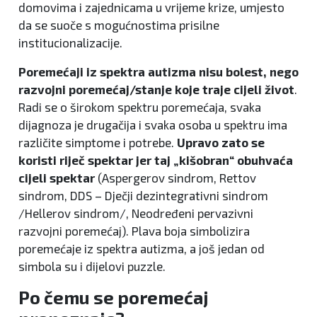
domovima i zajednicama u vrijeme krize, umjesto
da se suoče s mogućnostima prisilne
institucionalizacije.
Poremećaji iz spektra autizma nisu bolest, nego
razvojni poremećaj/stanje koje traje cijeli život
.
Radi se o širokom spektru poremećaja, svaka
dijagnoza je drugačija i svaka osoba u spektru ima
različite simptome i potrebe.
Upravo zato se
koristi riječ spektar jer taj „kišobran“ obuhvaća
cijeli spektar
(Aspergerov sindrom, Rettov
sindrom, DDS – Dječji dezintegrativni sindrom
/Hellerov sindrom/, Neodređeni pervazivni
razvojni poremećaj). Plava boja simbolizira
poremećaje iz spektra autizma, a još jedan od
simbola su i dijelovi puzzle.
Po čemu se poremećaj