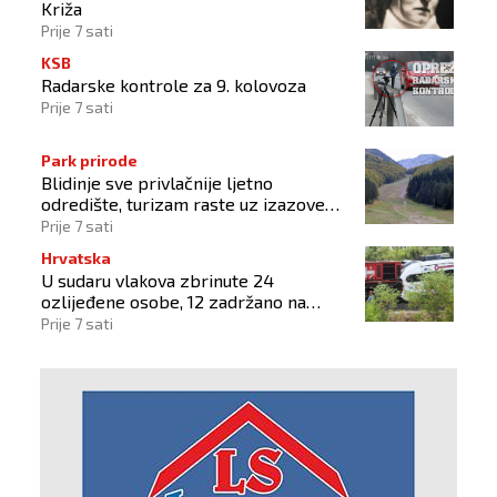
Križa
Prije 7 sati
KSB
Radarske kontrole za 9. kolovoza
Prije 7 sati
Park prirode
Blidinje sve privlačnije ljetno
odredište, turizam raste uz izazove
očuvanja prirode
Prije 7 sati
Hrvatska
U sudaru vlakova zbrinute 24
ozlijeđene osobe, 12 zadržano na
liječenju
Prije 7 sati