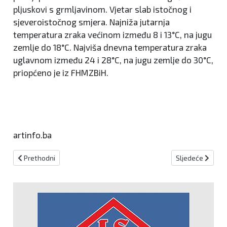
pljuskovi s grmljavinom. Vjetar slab istočnog i
sjeveroistočnog smjera. Najniža jutarnja
temperatura zraka većinom između 8 i 13°C, na jugu
zemlje do 18°C. Najviša dnevna temperatura zraka
uglavnom između 24 i 28°C, na jugu zemlje do 30°C,
priopćeno je iz FHMZBiH.
artinfo.ba
Prethodni članak: Dan sjećanja župe Gromiljak
Sljedeći članak:
Prethodni
Sljedeće