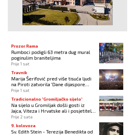
Prozor Rama
Rumboci podigli 63 metra dug mural
poginulim braniteljima
Prije 1 sat
Travnik
Marija Šerifović pred više tisuća ljudi
na Piroti zatvorila 'Dane dijaspore
2026'
Prije 1 sat
Tradicionalno "Gromiljačko sijelo"
Na sijelo u Gromiljak došli gosti iz
Jajca, Viteza i Hrvatske ali i posjetitelji
od Austrije do Australije
Prije 2 sata
9. kolovoza
Sv. Edith Stein - Terezija Benedikta od