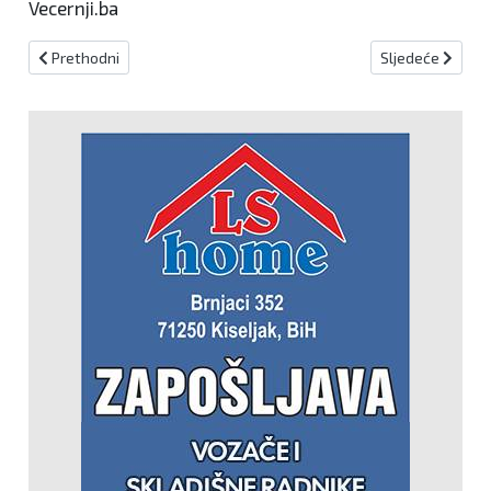
Vecernji.ba
Prethodni članak: Novih 320 slučajeva koronavirusa u BiH, premin
Sljedeći članak
Prethodni
Sljedeće