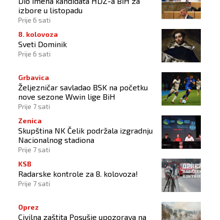
Dio imena kandidata HDZ-a BiH za
izbore u listopadu
Prije 6 sati
8. kolovoza
Sveti Dominik
Prije 6 sati
Grbavica
Željezničar savladao BSK na početku
nove sezone Wwin lige BiH
Prije 7 sati
Zenica
Skupština NK Čelik podržala izgradnju
Nacionalnog stadiona
Prije 7 sati
KSB
Radarske kontrole za 8. kolovoza!
Prije 7 sati
Oprez
Civilna zaštita Posušje upozorava na