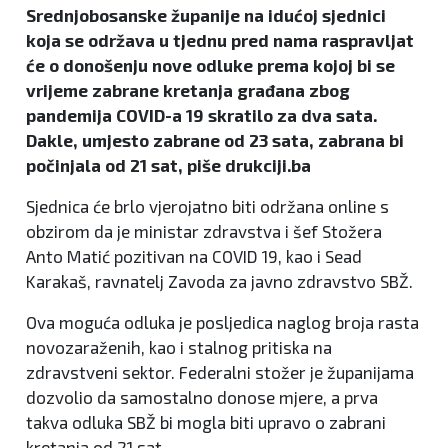
Srednjobosanske županije na idućoj sjednici
koja se održava u tjednu pred nama raspravljat
će o donošenju nove odluke prema kojoj bi se
vrijeme zabrane kretanja građana zbog
pandemija COVID-a 19 skratilo za dva sata.
Dakle, umjesto zabrane od 23 sata, zabrana bi
počinjala od 21 sat, piše drukciji.ba
Sjednica će brlo vjerojatno biti održana online s
obzirom da je ministar zdravstva i šef Stožera
Anto Matić pozitivan na COVID 19, kao i Sead
Karakaš, ravnatelj Zavoda za javno zdravstvo SBŽ.
Ova moguća odluka je posljedica naglog broja rasta
novozaraženih, kao i stalnog pritiska na
zdravstveni sektor. Federalni stožer je županijama
dozvolio da samostalno donose mjere, a prva
takva odluka SBŽ bi mogla biti upravo o zabrani
kretanja od 21 sat.