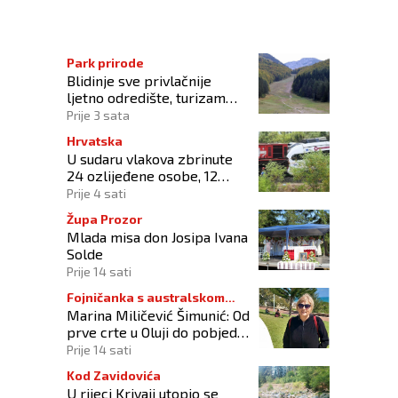
Park prirode
Blidinje sve privlačnije
ljetno odredište, turizam
raste uz izazove očuvanja
Prije 3 sata
prirode
Hrvatska
U sudaru vlakova zbrinute
24 ozlijeđene osobe, 12
zadržano na liječenju
Prije 4 sati
Župa Prozor
Mlada misa don Josipa Ivana
Solde
Prije 14 sati
Fojničanka s australskom
Marina Miličević Šimunić: Od
adresom
prve crte u Oluji do pobjede
nad vlastitim „olujama“
Prije 14 sati
Kod Zavidovića
U rijeci Krivaji utopio se