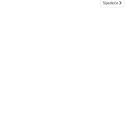
Sljedeći članak
Sljedeće