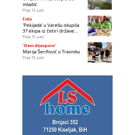
mladić
Prije 15 sati
Foto
'Pekijada' u Varešu okupila
37 ekipa iz četiri države
regije
Prije 15 sati
"Dani dijaspore"
Marija Šerifović u Travniku
Prije 15 sati