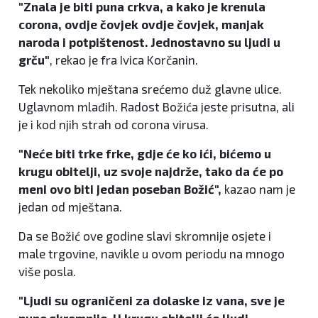
"Znala je biti puna crkva, a kako je krenula
corona, ovdje čovjek ovdje čovjek, manjak
naroda i potpištenost. Jednostavno su ljudi u
grču"
, rekao je fra Ivica Korčanin.
Tek nekoliko mještana srećemo duž glavne ulice.
Uglavnom mlađih. Radost Božića jeste prisutna, ali
je i kod njih strah od corona virusa.
"Neće biti trke frke, gdje će ko ići, bićemo u
krugu obitelji, uz svoje najdrže, tako da će po
meni ovo biti jedan poseban Božić",
kazao nam je
jedan od mještana.
Da se Božić ove godine slavi skromnije osjete i
male trgovine, navikle u ovom periodu na mnogo
više posla.
"Ljudi su ograničeni za dolaske iz vana, sve je