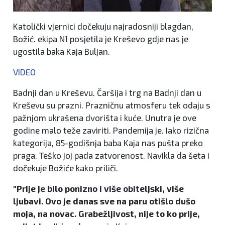
Katolički vjernici dočekuju najradosniji blagdan,
Božić. ekipa N1 posjetila je Kreševo gdje nas je
ugostila baka Kaja Buljan.
VIDEO
Badnji dan u Kreševu. Čaršija i trg na Badnji dan u
Kreševu su prazni. Prazničnu atmosferu tek odaju s
pažnjom ukrašena dvorišta i kuće. Unutra je ove
godine malo teže zaviriti. Pandemija je. Iako rizična
kategorija, 85-godišnja baba Kaja nas pušta preko
praga. Teško joj pada zatvorenost. Navikla da šeta i
dočekuje Božiće kako priliči.
"Prije je bilo ponizno i više obiteljski, više
ljubavi. Ovo je danas sve na paru otišlo dušo
moja, na novac. Grabežljivost, nije to ko prije,