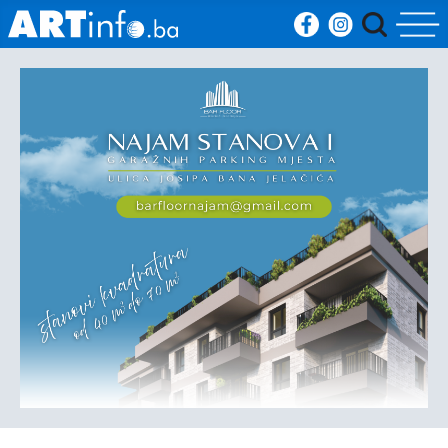
Početna
Vijesti
Sport
Kultura
Crna
kronika
Politika
Zanimljivosti