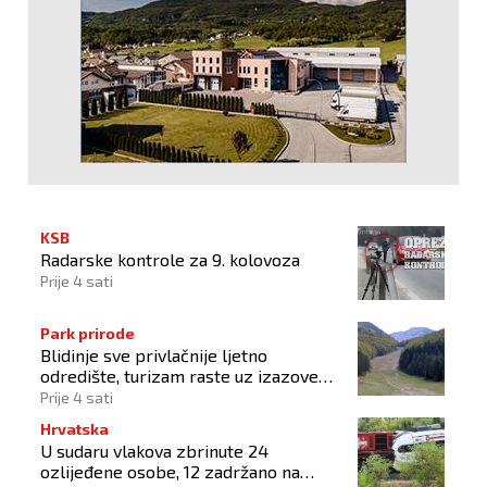
KSB
Radarske kontrole za 9. kolovoza
Prije 4 sati
Park prirode
Blidinje sve privlačnije ljetno
odredište, turizam raste uz izazove
očuvanja prirode
Prije 4 sati
Hrvatska
U sudaru vlakova zbrinute 24
ozlijeđene osobe, 12 zadržano na