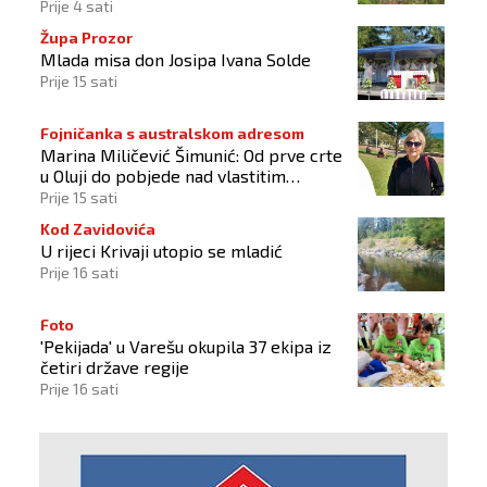
liječenju
Prije 4 sati
Župa Prozor
Mlada misa don Josipa Ivana Solde
Prije 15 sati
Fojničanka s australskom adresom
Marina Miličević Šimunić: Od prve crte
u Oluji do pobjede nad vlastitim
„olujama“
Prije 15 sati
Kod Zavidovića
U rijeci Krivaji utopio se mladić
Prije 16 sati
Foto
'Pekijada' u Varešu okupila 37 ekipa iz
četiri države regije
Prije 16 sati