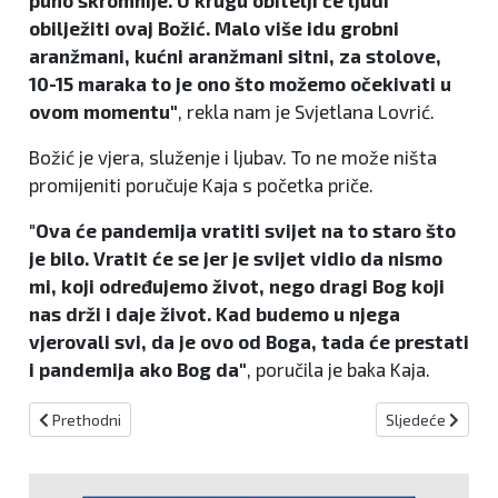
puno skromnije. U krugu obitelji će ljudi
obilježiti ovaj Božić. Malo više idu grobni
aranžmani, kućni aranžmani sitni, za stolove,
10-15 maraka to je ono što možemo očekivati u
ovom momentu"
, rekla nam je Svjetlana Lovrić.
Božić je vjera, služenje i ljubav. To ne može ništa
promijeniti poručuje Kaja s početka priče.
"
Ova će pandemija vratiti svijet na to staro što
je bilo. Vratit će se jer je svijet vidio da nismo
mi, koji određujemo život, nego dragi Bog koji
nas drži i daje život. Kad budemo u njega
vjerovali svi, da je ovo od Boga, tada će prestati
i pandemija ako Bog da"
, poručila je baka Kaja.
Prethodni članak: VIDEO Božićna čestitka kiseljačkog "Čarobnog s
Sljedeći članak: 
Prethodni
Sljedeće