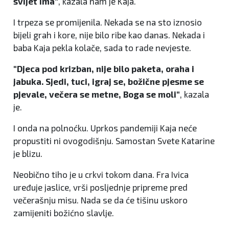
svijet ima"
, kazala nam je Kaja.
I trpeza se promijenila. Nekada se na sto iznosio
bijeli grah i kore, nije bilo ribe kao danas. Nekada i
baba Kaja pekla kolače, sada to rade nevjeste.
"Djeca pod krizban, nije bilo paketa, oraha i
jabuka. Sjedi, tuci, igraj se, božične pjesme se
pjevale, večera se metne, Boga se moli"
, kazala
je.
I onda na polnoćku. Uprkos pandemiji Kaja neće
propustiti ni ovogodišnju. Samostan Svete Katarine
je blizu.
Neobično tiho je u crkvi tokom dana. Fra Ivica
uređuje jaslice, vrši posljednje pripreme pred
večerašnju misu. Nada se da će tišinu uskoro
zamijeniti božićno slavlje.