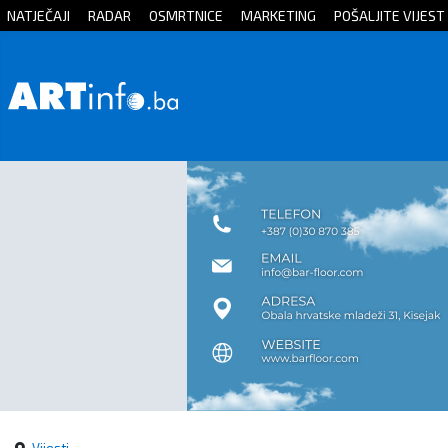
NATJEČAJI
RADAR
OSMRTNICE
MARKETING
POŠALJITE VIJEST
Početna
Vijesti
Sport
Kultura
Crna
kronika
Politika
Zanimljivosti