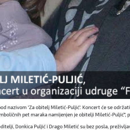
d nazivom 'Za obitelj Miletić-Puljić'. Koncert će se održati
mboličnih pet maraka namijenjen je obitelji Miletić-Puljić", 
. Roditelji, Donkica Puljić i Drago Miletić su bez posla, prež