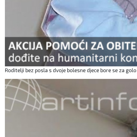
Roditelji bez posla s dvoje bolesne djece bore se za golo