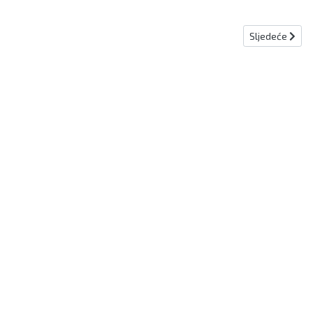
Sljedeći član
Sljedeće