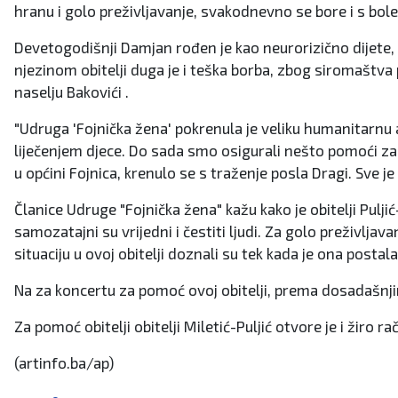
hranu i golo preživljavanje, svakodnevno se bore i s bole
Devetogodišnji Damjan rođen je kao neurorizično dijete, a
njezinom obitelji duga je i teška borba, zbog siromaštva 
naselju Bakovići .
"Udruga 'Fojnička žena' pokrenula je veliku humanitarnu 
liječenjem djece. Do sada smo osigurali nešto pomoći za o
u općini Fojnica, krenulo se s traženje posla Dragi. Sve je
Članice Udruge "Fojnička žena" kažu kako je obitelji Pulji
samozatajni su vrijedni i čestiti ljudi. Za golo preživljav
situaciju u ovoj obitelji doznali su tek kada je ona post
Na za koncertu za pomoć ovoj obitelji, prema dosadašnji
Za pomoć obitelji obitelji Miletić-Puljić otvore je i žiro
(artinfo.ba/ap)