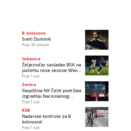
BOJE NJEGOVIH SNOVA"
8. kolovoza
Sveti Dominik
Prije 30 minute
Grbavica
Željezničar savladao BSK na
početku nove sezone Wwin
lige BiH
Prije 1 sat
Zenica
Skupština NK Čelik podržala
izgradnju Nacionalnog
stadiona
Prije 1 sat
KSB
Radarske kontrole za 8.
kolovoza!
Prije 1 sat