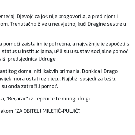
mećaj. Djevojčica još nije progovorila, a pred njom i
avom. Trenutačno žive u neuvjetnoj kući Dragine sestre u
 pomoći zaista im je potrebna, a najvažnije je započeti s
 status u institucijama, ušli su u sustav socijalne pomoći
Iviš, predsjednica Udruge.
lastitog doma, niti ikakvih primanja, Donkica i Drago
uvijek mora ostati uz djecu. Najbliži susjedi za tešku
k su onda zatražili pomoć.
a, "Bećarac" iz Lepenice te mnogi drugi.
naznakom "ZA OBITELJ MILETIĆ-PULJIĆ".