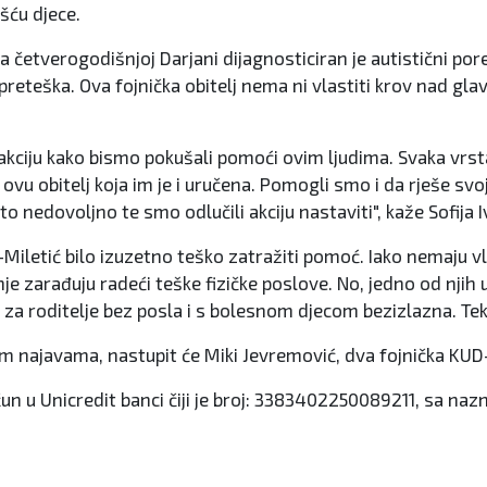
šću djece.
 četverogodišnjoj Darjani dijagnosticiran je autistični pore
preteška. Ova fojnička obitelj nema ni vlastiti krov nad gl
akciju kako bismo pokušali pomoći ovim ljudima. Svaka vrsta
vu obitelj koja im je i uručena. Pomogli smo i da rješe svoj
 to nedovoljno te smo odlučili akciju nastaviti", kaže Sofija 
ć-Miletić bilo izuzetno teško zatražiti pomoć. Iako nemaju v
anje zarađuju radeći teške fizičke poslove. No, jedno od njih 
ala za roditelje bez posla i s bolesnom djecom bezizlazna. Te
m najavama, nastupit će Miki Jevremović, dva fojnička KUD-
 račun u Unicredit banci čiji je broj: 3383402250089211, sa 