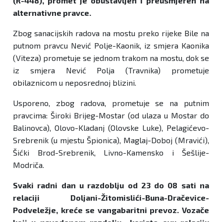
(R-448), promet je obustavljen i preusmjeren na
alternativne pravce.
Zbog sanacijskih radova na mostu preko rijeke Bile na
putnom pravcu Nević Polje-Kaonik, iz smjera Kaonika
(Viteza) prometuje se jednom trakom na mostu, dok se
iz smjera Nević Polja (Travnika) prometuje
obilaznicom u neposrednoj blizini.
Usporeno, zbog radova, prometuje se na putnim
pravcima: Široki Brijeg-Mostar (od ulaza u Mostar do
Balinovca), Olovo-Kladanj (Olovske Luke), Pelagićevo-
Srebrenik (u mjestu Špionica), Maglaj-Doboj (Mravići),
Šićki Brod-Srebrenik, Livno-Kamensko i Šešlije-
Modriča.
Svaki radni dan u razdoblju od 23 do 08 sati na
relaciji Doljani-Žitomislići-Buna-Dračevice-
Podveležje, kreće se vangabaritni prevoz. Vozače