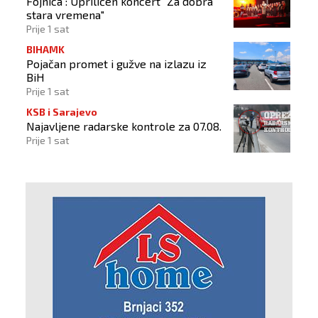
Fojnica : Upriličen koncert "Za dobra
stara vremena"
Prije 1 sat
BIHAMK
Pojačan promet i gužve na izlazu iz
BiH
Prije 1 sat
KSB i Sarajevo
Najavljene radarske kontrole za 07.08.
Prije 1 sat