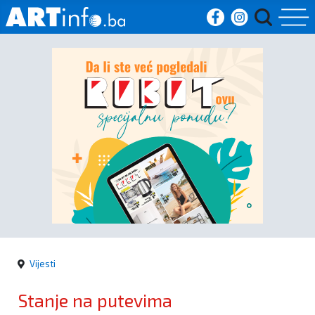
Početna
Vijesti
Sport
Kultura
Crna
kronika
Vijesti
Politika
Stanje na putevima
Zanimljivosti