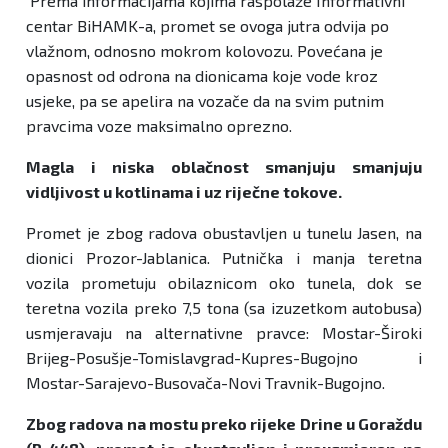
Prema informacijama kojima raspolaže Informativni
centar BiHAMK-a, promet se ovoga jutra odvija po
vlažnom, odnosno mokrom kolovozu. Povećana je
opasnost od odrona na dionicama koje vode kroz
usjeke, pa se apelira na vozače da na svim putnim
pravcima voze maksimalno oprezno.
Magla i niska oblačnost smanjuju smanjuju
vidljivost u kotlinama i uz riječne tokove.
Promet je zbog radova obustavljen u tunelu Jasen, na
dionici Prozor-Jablanica. Putnička i manja teretna
vozila prometuju obilaznicom oko tunela, dok se
teretna vozila preko 7,5 tona (sa izuzetkom autobusa)
usmjeravaju na alternativne pravce: Mostar-Široki
Brijeg-Posušje-Tomislavgrad-Kupres-Bugojno i
Mostar-Sarajevo-Busovača-Novi Travnik-Bugojno.
Zbog radova na mostu preko rijeke Drine u Goraždu