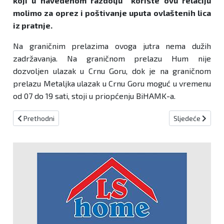
koji u navedenom razdolju koriste ovu relaciju
molimo za oprez i poštivanje uputa ovlaštenih lica
iz pratnje.
Na graničnim prelazima ovoga jutra nema dužih
zadržavanja. Na graničnom prelazu Hum nije
dozvoljen ulazak u Crnu Goru, dok je na graničnom
prelazu Metaljka ulazak u Crnu Goru moguć u vremenu
od 07 do 19 sati, stoji u priopćenju BiHAMK-a.
Prethodni članak: Nova naredba Kriznog stožera FBiH od danas na
Sljedeći članak
Prethodni
Sljedeće