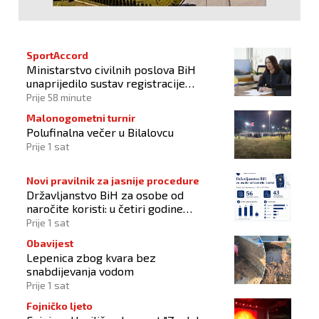
SportAccord
Ministarstvo civilnih poslova BiH
unaprijedilo sustav registracije
sportskih organizacija
Prije 58 minute
Malonogometni turnir
Polufinalna večer u Bilalovcu
Prije 1 sat
Novi pravilnik za jasnije procedure
Državljanstvo BiH za osobe od
naročite koristi: u četiri godine
odobrena 43 zahtjeva
Prije 1 sat
Obavijest
Lepenica zbog kvara bez
snabdijevanja vodom
Prije 1 sat
Fojničko ljeto