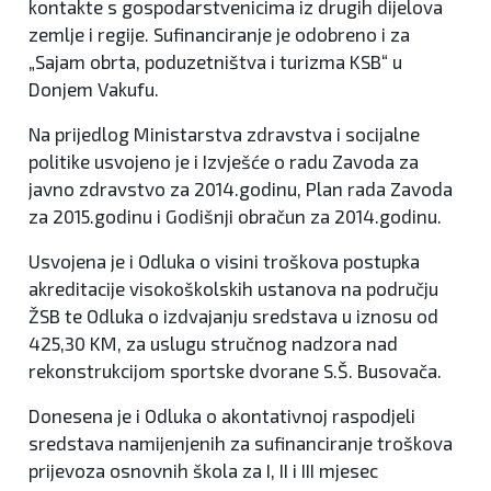
kontakte s gospodarstvenicima iz drugih dijelova
zemlje i regije. Sufinanciranje je odobreno i za
„Sajam obrta, poduzetništva i turizma KSB“ u
Donjem Vakufu.
Na prijedlog Ministarstva zdravstva i socijalne
politike usvojeno je i Izvješće o radu Zavoda za
javno zdravstvo za 2014.godinu, Plan rada Zavoda
za 2015.godinu i Godišnji obračun za 2014.godinu.
Usvojena je i Odluka o visini troškova postupka
akreditacije visokoškolskih ustanova na području
ŽSB te Odluka o izdvajanju sredstava u iznosu od
425,30 KM, za uslugu stručnog nadzora nad
rekonstrukcijom sportske dvorane S.Š. Busovača.
Donesena je i Odluka o akontativnoj raspodjeli
sredstava namijenjenih za sufinanciranje troškova
prijevoza osnovnih škola za I, II i III mjesec