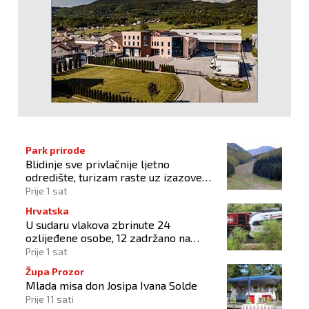
Park prirode
Blidinje sve privlačnije ljetno
odredište, turizam raste uz izazove
očuvanja prirode
Prije 1 sat
Hrvatska
U sudaru vlakova zbrinute 24
ozlijeđene osobe, 12 zadržano na
liječenju
Prije 1 sat
Župa Prozor
Mlada misa don Josipa Ivana Solde
Prije 11 sati