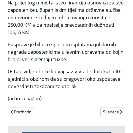
Na prijedlog ministarstvo financija osnovica za sve
zaposlenike u županijskim tijelima državne službe,
osnovnom i srednjem obrazovanju iznosit će
250,00 KM a za nositelje pravosudnih dužnosti
106,55 KM.
Rasprave je bilo i o spornim isplatama jubilarnih
nagrada zaposlenicima u javnim upravama od kojih
brojni već spremaju tužbe.
Ostaje vidjeti hoće li ovaj saziv Vlade dočekati i 101
sjednici s obzirom da su pregovori oko uspostave
nove vlasti zakazani za utorak.
(artinfo.ba/im)
Prethodni članak: RADARSKE KONTROLE 07.04.2015.
Sljedeći članak
Prethodni
Sljedeće