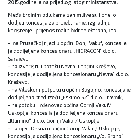
2015.godine, a na prijedlog istog ministarstva.
Među brojnim odlukama zanimljive su i one o
dodjeli koncesija za projektiranje, izgradnju,
korištenje i prijenos malih hidroelektrana, i to:
- na Prusačkoj rijeci u općini Donji Vakuf, koncesije
je dodijeljena koncesionaru „HIGRACON“ d.o.o.
Sarajevo,
- na izvorištu i potoku Nevra u općini Kreševo,
koncesije je dodijeljena koncesionaru „Nevra“ d.o.o.
Kreševo,
- na Vileškom potpoku u općini Bugojno, koncesija je
dodijeljena preduzeću „Eskimo S2“ d.o.o. Travnik,
- na potoku Hrđenovac općina Gornji Vakuf/
Uskoplje, koncesija je dodijeljena koncesionaru
„Illumino“ d.o.o. Gornji Vakuf/ Uskoplje,
- na rijeci Desna u općini Gornji Vakuf/ Uskoplje,
koncesija je dodijeljena koncesionaru „Val Brana“