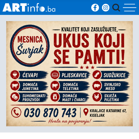
Početna
Vijesti
Sport
Kultura
Crna
kronika
Politika
Zanimljivosti