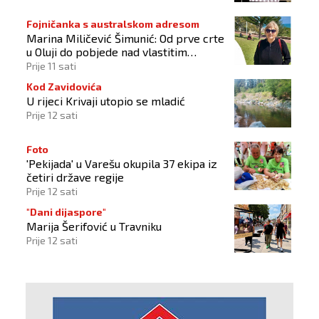
Fojničanka s australskom adresom
Marina Miličević Šimunić: Od prve crte
u Oluji do pobjede nad vlastitim
„olujama“
Prije 11 sati
Kod Zavidovića
U rijeci Krivaji utopio se mladić
Prije 12 sati
Foto
'Pekijada' u Varešu okupila 37 ekipa iz
četiri države regije
Prije 12 sati
"Dani dijaspore"
Marija Šerifović u Travniku
Prije 12 sati