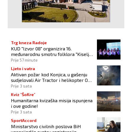
Trg kneza Radoje
KUD "Izvor 08" organizira 16.
međunarodnu smotru folklora "Kiseljak
2026"
Prije 57 minute
Ljeto i vatra
Aktivan požar kod Konjica, u gašenju
sudjelovali Air Tractor i helikopter OS-
a BiH
Prije 3 sata
Kviz "ŠoKre"
Humanitarna kvizaška misija ispunjena
i ove godine!
Prije 3 sata
SportAccord
Ministarstvo civilnih poslova BiH
unaprijedilo sustav registracije