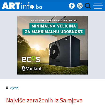
Početna
Vijesti
Sport
Kultura
Crna
kronika
Vijesti
Politika
Najviše zaraženih iz Sarajeva
Zanimljivosti