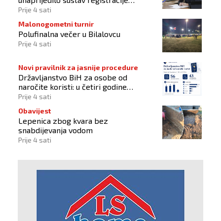
sportskih organizacija
Prije 4 sati
Malonogometni turnir
Polufinalna večer u Bilalovcu
Prije 4 sati
Novi pravilnik za jasnije procedure
Državljanstvo BiH za osobe od
naročite koristi: u četiri godine
odobrena 43 zahtjeva
Prije 4 sati
Obavijest
Lepenica zbog kvara bez
snabdijevanja vodom
Prije 4 sati