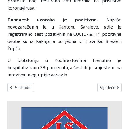
protekle noći testirano 289 uzoraka na prisustvo
koronavirusa.
Dvanaest uzoraka je pozitivno.
Najviše
novozaraženih je u Kantonu Sarajevo, gdje je
registrirano šest pozitivnih na COVID-19. Tri pozitivne
osobe su iz Kaknja, a po jedna iz Travnika, Breze i
Žepča.
U izolatoriju u Podhrastovima trenutno je
hospitalizirano 28 pacijenata, a šest ih je smješteno na
intezivnu njegu, piše aa.vaz.b
Prethodni članak: Kreševo: Novi nacionalni spomenik u BiH
Sljedeći članak:
Prethodni
Sljedeće