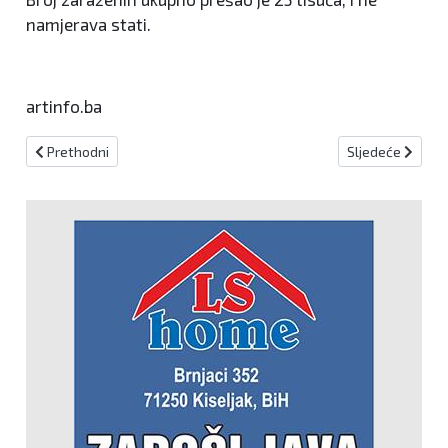
namjerava stati.
artinfo.ba
Prethodni članak: U tijeku radovi na asfaltiranju "Kvasinove krivin
Sljedeći članak:
Prethodni
Sljedeće