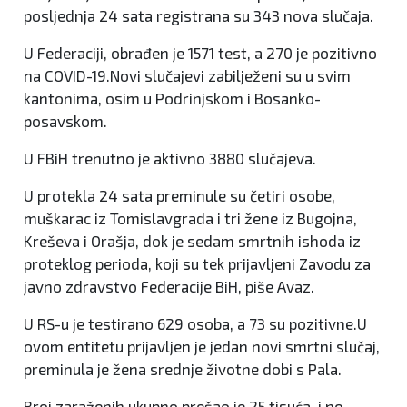
posljednja 24 sata registrana su 343 nova slučaja.
U Federaciji, obrađen je 1571 test, a 270 je pozitivno
na COVID-19.Novi slučajevi zabilježeni su u svim
kantonima, osim u Podrinjskom i Bosanko-
posavskom.
U FBiH trenutno je aktivno 3880 slučajeva.
U protekla 24 sata preminule su četiri osobe,
muškarac iz Tomislavgrada i tri žene iz Bugojna,
Kreševa i Orašja, dok je sedam smrtnih ishoda iz
proteklog perioda, koji su tek prijavljeni Zavodu za
javno zdravstvo Federacije BiH, piše Avaz.
U RS-u je testirano 629 osoba, a 73 su pozitivne.U
ovom entitetu prijavljen je jedan novi smrtni slučaj,
preminula je žena srednje životne dobi s Pala.
Broj zaraženih ukupno prešao je 25 tisuća, i ne