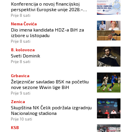
Konferencija o novoj financijskoj
perspektivi Europske unije 2028.–
2034.
Prije 8 sati
Nema Čovića
Dio imena kandidata HDZ-a BiH za
izbore u listopadu
Prije 8 sati
8. kolovoza
Sveti Dominik
Prije 8 sati
Grbavica
Željezničar savladao BSK na početku
nove sezone Wwin lige BiH
Prije 9 sati
Zenica
Skupština NK Čelik podržala izgradnju
Nacionalnog stadiona
Prije 10 sati
KSB