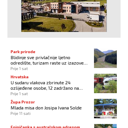
Park prirode
Blidinje sve privlačnije ljetno
odredište, turizam raste uz izazove
očuvanja prirode
Prije 1 sat
Hrvatska
U sudaru vlakova zbrinute 24
ozlijeđene osobe, 12 zadržano na
liječenju
Prije 1 sat
Župa Prozor
Mlada misa don Josipa Ivana Solde
Prije 11 sati
Fojničanka s australskom adresom