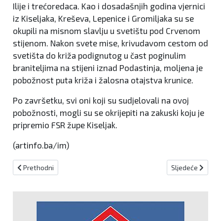
Ilije i trećoredaca. Kao i dosadašnjih godina vjernici
iz Kiseljaka, Kreševa, Lepenice i Gromiljaka su se
okupili na misnom slavlju u svetištu pod Crvenom
stijenom. Nakon svete mise, krivudavom cestom od
svetišta do križa podignutog u čast poginulim
braniteljima na stijeni iznad Podastinja, moljena je
pobožnost puta križa i žalosna otajstva krunice.
Po završetku, svi oni koji su sudjelovali na ovoj
pobožnosti, mogli su se okrijepiti na zakuski koju je
pripremio FSR župe Kiseljak.
(artinfo.ba/im)
Prethodni članak: RADARSKE KONTROLE 31.3.2015.
Sljedeći članak:
Prethodni
Sljedeće