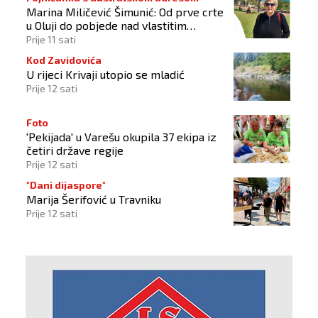
Marina Miličević Šimunić: Od prve crte
u Oluji do pobjede nad vlastitim
„olujama“
Prije 11 sati
Kod Zavidovića
U rijeci Krivaji utopio se mladić
Prije 12 sati
Foto
'Pekijada' u Varešu okupila 37 ekipa iz
četiri države regije
Prije 12 sati
"Dani dijaspore"
Marija Šerifović u Travniku
Prije 12 sati