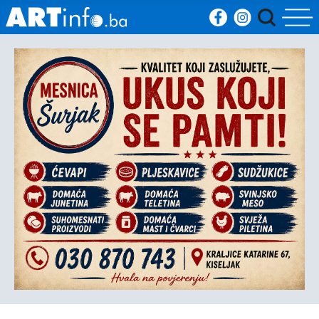
Početna
Vijesti
Sport
Kultura
Crna
kronika
Politika
Zanimljivosti