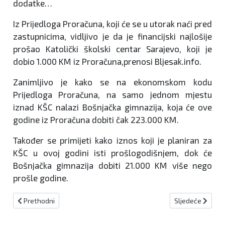
dodatke…
Iz Prijedloga Proračuna, koji će se u utorak naći pred
zastupnicima, vidljivo je da je financijski najlošije
prošao Katolički školski centar Sarajevo, koji je
dobio 1.000 KM iz Proračuna,prenosi Bljesak.info.
Zanimljivo je kako se na ekonomskom kodu
Prijedloga Proračuna, na samo jednom mjestu
iznad KŠC nalazi Bošnjačka gimnazija, koja će ove
godine iz Proračuna dobiti čak 223.000 KM.
Također se primijeti kako iznos koji je planiran za
KŠC u ovoj godini isti prošlogodišnjem, dok će
Bošnjačka gimnazija dobiti 21.000 KM više nego
prošle godine.
Prethodni članak: Kiseljak: Izložbom radova akademskog slikara D
Sljedeći člana
Prethodni
Sljedeće