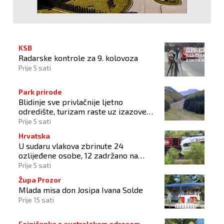
KSB
Radarske kontrole za 9. kolovoza
Prije 5 sati
Park prirode
Blidinje sve privlačnije ljetno
odredište, turizam raste uz izazove
očuvanja prirode
Prije 5 sati
Hrvatska
U sudaru vlakova zbrinute 24
ozlijeđene osobe, 12 zadržano na
liječenju
Prije 5 sati
Župa Prozor
Mlada misa don Josipa Ivana Solde
Prije 15 sati
Fojničanka s australskom adresom