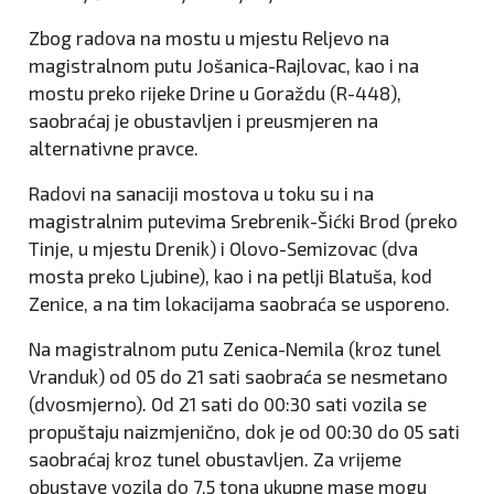
Zbog radova na mostu u mjestu Reljevo na
magistralnom putu Jošanica-Rajlovac, kao i na
mostu preko rijeke Drine u Goraždu (R-448),
saobraćaj je obustavljen i preusmjeren na
alternativne pravce.
Radovi na sanaciji mostova u toku su i na
magistralnim putevima Srebrenik-Šićki Brod (preko
Tinje, u mjestu Drenik) i Olovo-Semizovac (dva
mosta preko Ljubine), kao i na petlji Blatuša, kod
Zenice, a na tim lokacijama saobraća se usporeno.
Na magistralnom putu Zenica-Nemila (kroz tunel
Vranduk) od 05 do 21 sati saobraća se nesmetano
(dvosmjerno). Od 21 sati do 00:30 sati vozila se
propuštaju naizmjenično, dok je od 00:30 do 05 sati
saobraćaj kroz tunel obustavljen. Za vrijeme
obustave vozila do 7,5 tona ukupne mase mogu