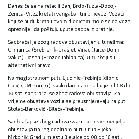
Danas će se na relaciji Banj Brdo-Tuzla-Doboj-
Zenica-Vitez kretati vangabaritni prijevoz. Vozači
koji se budu kretali ovom dionicom mole se da voze
opreznije i da poštuju upute osoba iz pratnje.
Saobraćaj je zbog radova obustavljen u tunelima:
Ormanica (Srebrenik-Orašje), Vinac (Jajce-Donji
Vakuf) i Jasen (Prozor-Jablanica). U funkciji su
alternativni pravci.
Na magistralnom putu Ljubinje-Trebinje (dionici
Galičići-Mrkonjići), svaki dan osim nedjelje od 08 do
14 sati saobraćaj se zbog radova obustavlja. Za
vrijeme obustave vozila se preusmjeravaju na put
Stolac-Berkovići-Bileća-Trebinje.
Saobraćaj se zbog radova svaki dan osim nedjelje
obustavlja na regionalnom putu Crna Rijeka-
Mrkonjić Grad u mjestu Bjelajce od 08 do 16 sati.