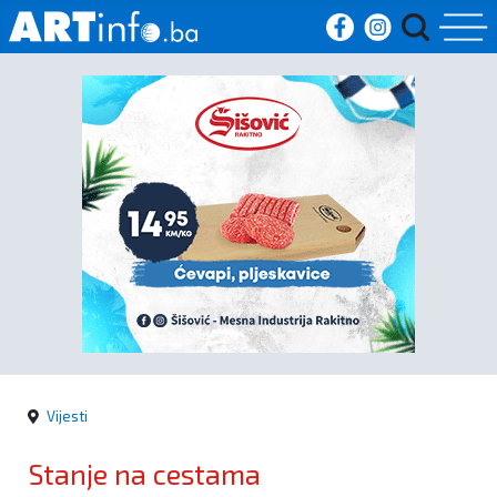
Početna
Vijesti
Sport
Kultura
Crna
kronika
Vijesti
Politika
Stanje na cestama
Zanimljivosti