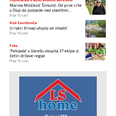
Marina Miličević Šimunić: Od prve crte
u Oluji do pobjede nad vlastitim
„olujama“
Prije 15 sati
Kod Zavidovića
U rijeci Krivaji utopio se mladić
Prije 16 sati
Foto
'Pekijada' u Varešu okupila 37 ekipa iz
četiri države regije
Prije 16 sati