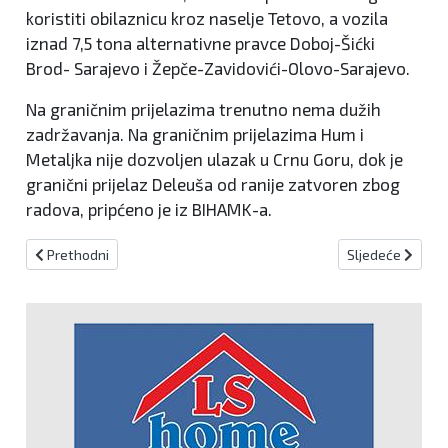
koristiti obilaznicu kroz naselje Tetovo, a vozila
iznad 7,5 tona alternativne pravce Doboj-Šićki
Brod- Sarajevo i Žepče-Zavidovići-Olovo-Sarajevo.
Na graničnim prijelazima trenutno nema dužih
zadržavanja. Na graničnim prijelazima Hum i
Metaljka nije dozvoljen ulazak u Crnu Goru, dok je
granični prijelaz Deleuša od ranije zatvoren zbog
radova, pripćeno je iz BIHAMK-a.
Prethodni članak: Najavljene radarske kontrole za 27.7.2020.
Sljedeći članak:
Prethodni
Sljedeće