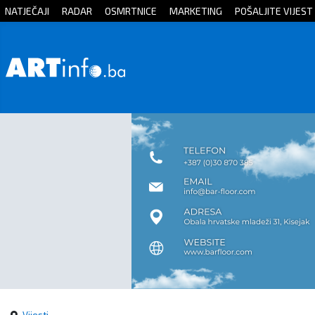
NATJEČAJI
RADAR
OSMRTNICE
MARKETING
POŠALJITE VIJEST
Početna
Vijesti
Sport
Kultura
Crna
kronika
Politika
Zanimljivosti