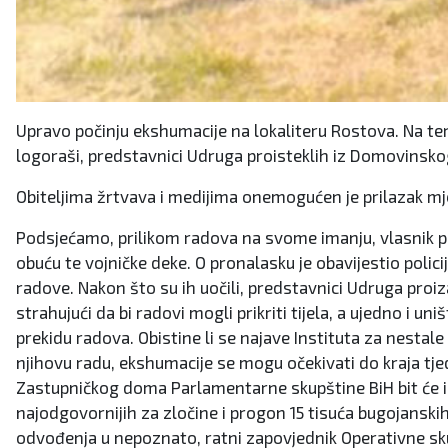
Upravo počinju ekshumacije na lokaliteru Rostova. Na teren
logoraši, predstavnici Udruga proisteklih iz Domovinsko
Obiteljima žrtvava i medijima onemogućen je prilazak mj
Podsjećamo, prilikom radova na svome imanju, vlasnik par
obuću te vojničke deke. O pronalasku je obavijestio polic
radove. Nakon što su ih uočili, predstavnici Udruga proi
strahujući da bi radovi mogli prikriti tijela, a ujedno i u
prekidu radova. Obistine li se najave Instituta za nesta
njihovu radu, ekshumacije se mogu očekivati do kraja tje
Zastupničkog doma Parlamentarne skupštine BiH bit će i 
najodgovornijih za zločine i progon 15 tisuća bugojanskih
odvođenja u nepoznato, ratni zapovjednik Operativne skup