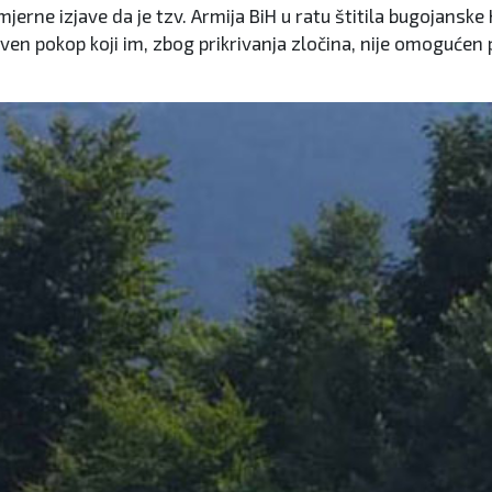
erne izjave da je tzv. Armija BiH u ratu štitila bugojanske 
stven pokop koji im, zbog prikrivanja zločina, nije omogućen