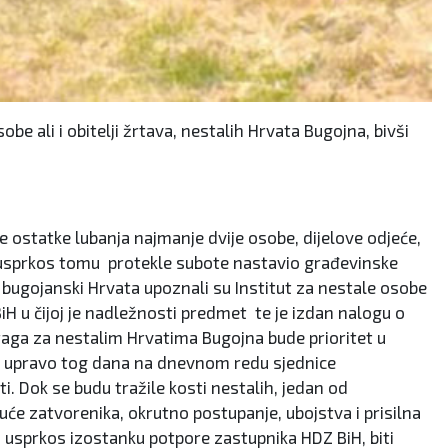
be ali i obitelji žrtava, nestalih Hrvata Bugojna, bivši
e ostatke lubanja najmanje dvije osobe, dijelove odjeće,
šta usprkos tomu protekle subote nastavio građevinske
i bugojanski Hrvata upoznali su Institut za nestale osobe
 BiH u čijoj je nadležnosti predmet te je izdan nalogu o
traga za nestalim Hrvatima Bugojna bude prioritet u
, a upravo tog dana na dnevnom redu sjednice
 Dok se budu tražile kosti nestalih, jedan od
uće zatvorenika, okrutno postupanje, ubojstva i prisilna
, usprkos izostanku potpore zastupnika HDZ BiH, biti