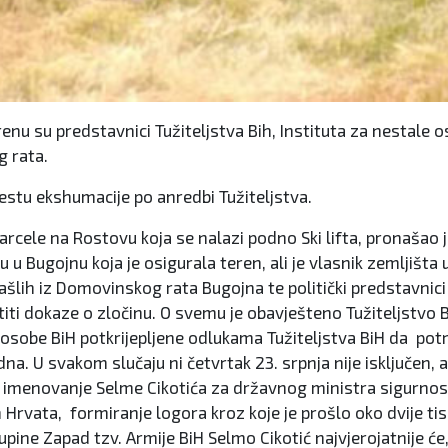
u su predstavnici Tužiteljstva Bih, Instituta za nestale oso
g rata.
estu ekshumacije po anredbi Tužiteljstva.
cele na Rostovu koja se nalazi podno Ski lifta, pronašao j
iju u Bugojnu koja je osigurala teren, ali je vlasnik zemlji
zašlih iz Domovinskog rata Bugojna te politički predstavnic
ništiti dokaze o zločinu. O svemu je obavješteno Tužiteljstvo
le osobe BiH potkrijepljene odlukama Tužiteljstva BiH da po
dna. U svakom slučaju ni četvrtak 23. srpnja nije isključen
imenovanje Selme Cikotića za državnog ministra sigurnosti.
 Hrvata, formiranje logora kroz koje je prošlo oko dvije tis
ine Zapad tzv. Armije BiH Selmo Cikotić najvjerojatnije će