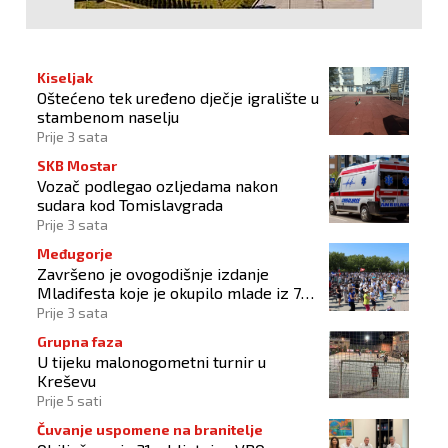
Kiseljak
Oštećeno tek uređeno dječje igralište u
stambenom naselju
Prije 3 sata
SKB Mostar
Vozač podlegao ozljedama nakon
sudara kod Tomislavgrada
Prije 3 sata
Međugorje
Završeno je ovogodišnje izdanje
Mladifesta koje je okupilo mlade iz 73
zemlje svijeta
Prije 3 sata
Grupna faza
U tijeku malonogometni turnir u
Kreševu
Prije 5 sati
Čuvanje uspomene na branitelje