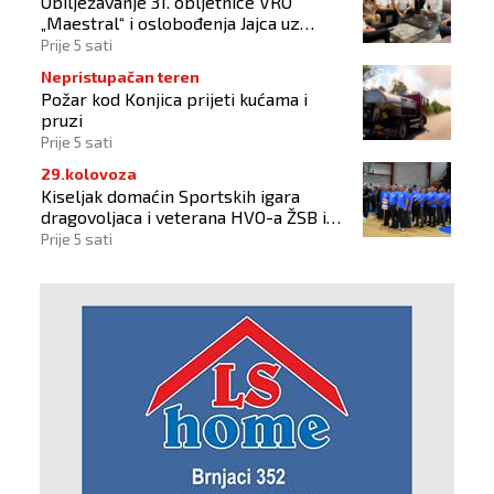
Obilježavanje 31. obljetnice VRO
„Maestral“ i oslobođenja Jajca uz
pokroviteljstvo HNS-a BiH
Prije 5 sati
Nepristupačan teren
Požar kod Konjica prijeti kućama i
pruzi
Prije 5 sati
29.kolovoza
Kiseljak domaćin Sportskih igara
dragovoljaca i veterana HVO-a ŽSB i
Dana branitelja
Prije 5 sati