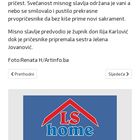
pričest. Svečanost misnog slavlja održana je vani a
nebo se smilovalo i pustilo prekrasne
prvopričesnike da bez kiše prime novi sakrament.
Misno slavlje predvodio je župnik don Ilija Karlović
dok je pričesnike pripremala sestra Jelena
Jovanović.
Foto:Renata H/Artinfo.ba
Prethodni članak: "Na čast Crkvi, našem narodu i svakom čovjeku":
Sljedeći članak:
Prethodni
Sljedeće