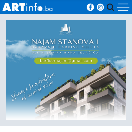
Početna
Vijesti
Sport
Kultura
Crna
kronika
Politika
Zanimljivosti