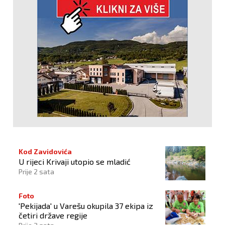
Kod Zavidovića
U rijeci Krivaji utopio se mladić
Prije 2 sata
Foto
'Pekijada' u Varešu okupila 37 ekipa iz
četiri države regije