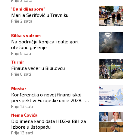
Prije 2 sata
"Dani dijaspore"
Marija Šerifović u Travniku
Prije 2 sata
Bitka s vatrom
Na području Konjica i dalje gori,
otežano gašenje
Prije 8 sati
Turnir
Finalna večer u Bilalovcu
Prije 8 sati
Mostar
Konferencija o novoj financijskoj
perspektivi Europske unije 2028.–
2034.
Prije 13 sati
Nema Čovića
Dio imena kandidata HDZ-a BiH za
izbore u listopadu
Prije 13 sati