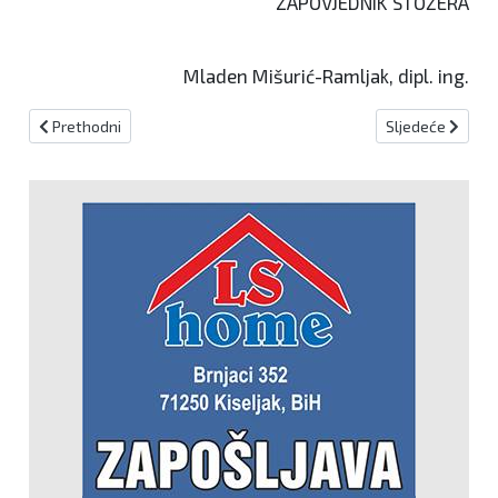
ZAPOVJEDNIK STOŽERA
Mladen Mišurić-Ramljak, dipl. ing.
Prethodni članak: Osoba pozitivna na korona virus prebačena u tr
Sljedeći članak
Prethodni
Sljedeće