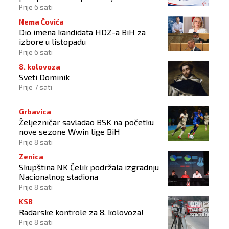
2034.
Prije 6 sati
Nema Čovića
Dio imena kandidata HDZ-a BiH za
izbore u listopadu
Prije 6 sati
8. kolovoza
Sveti Dominik
Prije 7 sati
Grbavica
Željezničar savladao BSK na početku
nove sezone Wwin lige BiH
Prije 8 sati
Zenica
Skupština NK Čelik podržala izgradnju
Nacionalnog stadiona
Prije 8 sati
KSB
Radarske kontrole za 8. kolovoza!
Prije 8 sati