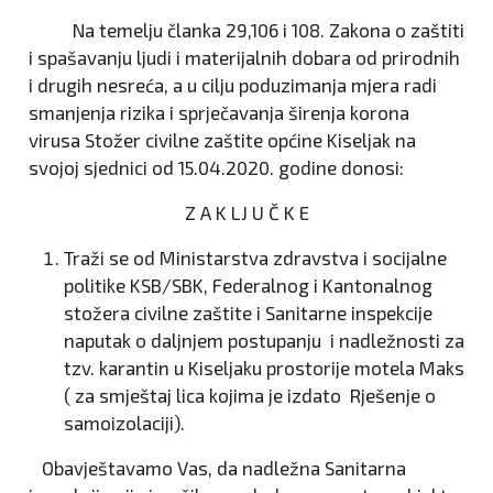
Na temelju članka 29,106 i 108. Zakona o zaštiti
i spašavanju ljudi i materijalnih dobara od prirodnih
i drugih nesreća, a u cilju poduzimanja mjera radi
smanjenja rizika i sprječavanja širenja korona
virusa Stožer civilne zaštite općine Kiseljak na
svojoj sjednici od 15.04.2020. godine donosi:
Z A K LJ U Č K E
Traži se od Ministarstva zdravstva i socijalne
politike KSB/SBK, Federalnog i Kantonalnog
stožera civilne zaštite i Sanitarne inspekcije
naputak o daljnjem postupanju i nadležnosti za
tzv. karantin u Kiseljaku prostorije motela Maks
( za smještaj lica kojima je izdato Rješenje o
samoizolaciji).
Obavještavamo Vas, da nadležna Sanitarna