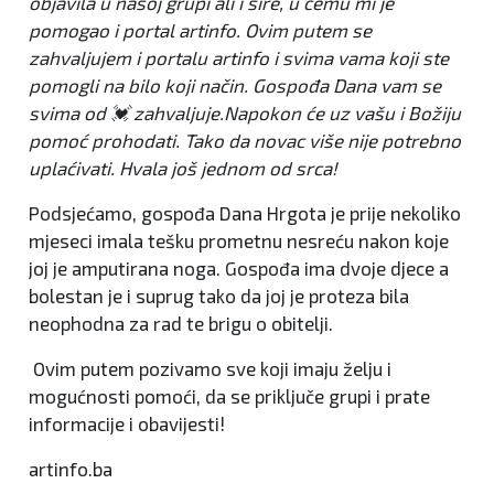
objavila u našoj grupi ali i šire, u čemu mi je
pomogao i portal artinfo. Ovim putem se
zahvaljujem i portalu artinfo i svima vama koji ste
pomogli na bilo koji način. Gospođa Dana vam se
svima od 💓 zahvaljuje.Napokon će uz vašu i Božiju
pomoć prohodati. Tako da novac više nije potrebno
uplaćivati. Hvala još jednom od srca!
Podsjećamo, gospođa Dana Hrgota je prije nekoliko
mjeseci imala tešku prometnu nesreću nakon koje
joj je amputirana noga. Gospođa ima dvoje djece a
bolestan je i suprug tako da joj je proteza bila
neophodna za rad te brigu o obitelji.
Ovim putem pozivamo sve koji imaju želju i
mogućnosti pomoći, da se priključe grupi i prate
informacije i obavijesti!
artinfo.ba