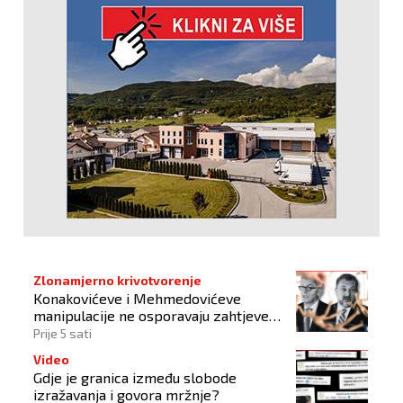
Zlonamjerno krivotvorenje
Konakovićeve i Mehmedovićeve
manipulacije ne osporavaju zahtjeve
Hrvata
Prije 5 sati
Video
Gdje je granica između slobode
izražavanja i govora mržnje?