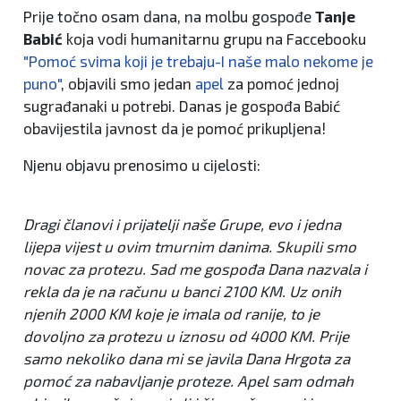
Prije točno osam dana, na molbu gospođe
Tanje
Babić
koja vodi humanitarnu grupu na Faccebooku
"Pomoć svima koji je trebaju-I naše malo nekome je
puno"
, objavili smo jedan
apel
za pomoć jednoj
sugrađanaki u potrebi. Danas je gospođa Babić
obavijestila javnost da je pomoć prikupljena!
Njenu objavu prenosimo u cijelosti:
Dragi članovi i prijatelji naše Grupe, evo i jedna
lijepa vijest u ovim tmurnim danima. Skupili smo
novac za protezu. Sad me gospođa Dana nazvala i
rekla da je na računu u banci 2100 KM. Uz onih
njenih 2000 KM koje je imala od ranije, to je
dovoljno za protezu u iznosu od 4000 KM. Prije
samo nekoliko dana mi se javila Dana Hrgota za
pomoć za nabavljanje proteze. Apel sam odmah