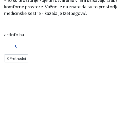
- To su prostorije koje pri otvaranju vrata usisavaju zrak
komforne prostore. Važno je da znate da su to prostorije
medicinske sestre - kazala je Izetbegović.
artinfo.ba
0
Prethodni članak: Kiseljačani ostavili zanimljive poruke o nasilju
Prethodni