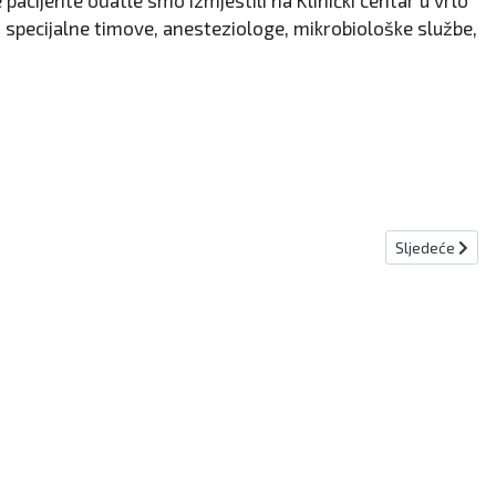
pacijente odatle smo izmjestili na Klinički centar u vrlo
 specijalne timove, anesteziologe, mikrobiološke službe,
Sljedeći članak
Sljedeće