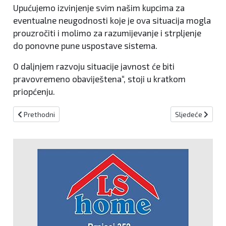
Upućujemo izvinjenje svim našim kupcima za
eventualne neugodnosti koje je ova situacija mogla
prouzročiti i molimo za razumijevanje i strpljenje
do ponovne pune uspostave sistema.
O daljnjem razvoju situacije javnost će biti
pravovremeno obaviještena“, stoji u kratkom
priopćenju.
Prethodni članak: Najavljene radarske kontrole za 18.2.2020.
Sljedeći članak:
Prethodni
Sljedeće