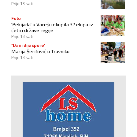
Prije 13 sati
Foto
'Pekijada' u Varešu okupila 37 ekipa iz
četiri države regije
Prije 13 sati
"Dani dijaspore"
Marija Šerifović u Travniku
Prije 13 sati