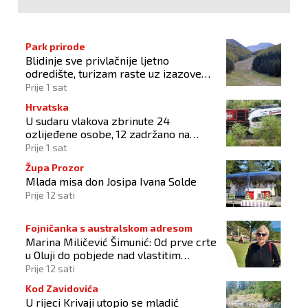
Park prirode
Blidinje sve privlačnije ljetno
odredište, turizam raste uz izazove
očuvanja prirode
Prije 1 sat
Hrvatska
U sudaru vlakova zbrinute 24
ozlijeđene osobe, 12 zadržano na
liječenju
Prije 1 sat
Župa Prozor
Mlada misa don Josipa Ivana Solde
Prije 12 sati
Fojničanka s australskom adresom
Marina Miličević Šimunić: Od prve crte
u Oluji do pobjede nad vlastitim
„olujama“
Prije 12 sati
Kod Zavidovića
U rijeci Krivaji utopio se mladić