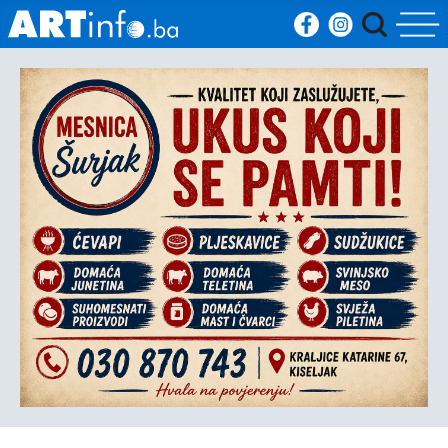
Početna
Vijesti
Sport
Kultura
Crna
kronika
Politika
Zanimljivosti