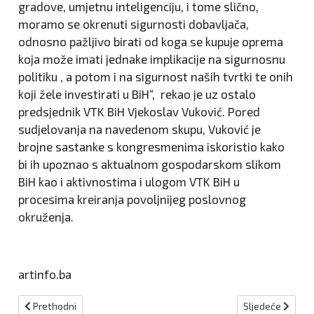
gradove, umjetnu inteligenciju, i tome slično,
moramo se okrenuti sigurnosti dobavljača,
odnosno pažljivo birati od koga se kupuje oprema
koja može imati jednake implikacije na sigurnosnu
politiku , a potom i na sigurnost naših tvrtki te onih
koji žele investirati u BiH“, rekao je uz ostalo
predsjednik VTK BiH Vjekoslav Vuković. Pored
sudjelovanja na navedenom skupu, Vuković je
brojne sastanke s kongresmenima iskoristio kako
bi ih upoznao s aktualnom gospodarskom slikom
BiH kao i aktivnostima i ulogom VTK BiH u
procesima kreiranja povoljnijeg poslovnog
okruženja.
artinfo.ba
Prethodni članak: Bajramska čestitka predsjednika Čavare!
Sljedeći članak
Prethodni
Sljedeće