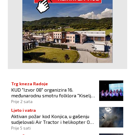
Trg kneza Radoje
KUD "Izvor 08" organizira 16.
međunarodnu smotru folklora "Kiseljak
2026"
Prije 2 sata
Ljeto i vatra
Aktivan požar kod Konjica, u gašenju
sudjelovali Air Tractor i helikopter OS-
a BiH
Prije 5 sati