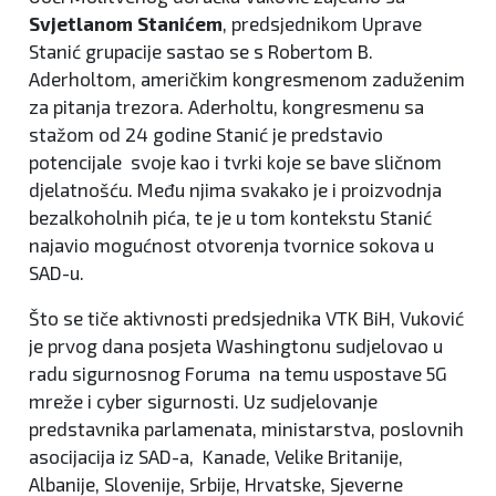
Svjetlanom Stanićem
, predsjednikom Uprave
Stanić grupacije sastao se s Robertom B.
Aderholtom, američkim kongresmenom zaduženim
za pitanja trezora. Aderholtu, kongresmenu sa
stažom od 24 godine Stanić je predstavio
potencijale svoje kao i tvrki koje se bave sličnom
djelatnošću. Među njima svakako je i proizvodnja
bezalkoholnih pića, te je u tom kontekstu Stanić
najavio mogućnost otvorenja tvornice sokova u
SAD-u.
Što se tiče aktivnosti predsjednika VTK BiH, Vuković
je prvog dana posjeta Washingtonu sudjelovao u
radu sigurnosnog Foruma na temu uspostave 5G
mreže i cyber sigurnosti. Uz sudjelovanje
predstavnika parlamenata, ministarstva, poslovnih
asocijacija iz SAD-a, Kanade, Velike Britanije,
Albanije, Slovenije, Srbije, Hrvatske, Sjeverne