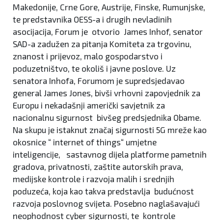
Makedonije, Crne Gore, Austrije, Finske, Rumunjske,
te predstavnika OESS-a i drugih nevladinih
asocijacija, Forum je otvorio James Inhof, senator
SAD-a zadužen za pitanja Komiteta za trgovinu,
znanost i prijevoz, malo gospodarstvo i
poduzetništvo, te okoliš i javne poslove. Uz
senatora Inhofa, Forumom je supredsjedavao
general James Jones, bivši vrhovni zapovjednik za
Europu i nekadašnji američki savjetnik za
nacionalnu sigurnost bivšeg predsjednika Obame.
Na skupu je istaknut značaj sigurnosti 5G mreže kao
okosnice “ internet of things“ umjetne
inteligencije, sastavnog dijela platforme pametnih
gradova, privatnosti, zaštite autorskih prava,
medijske kontrole i razvoja malih i srednjih
poduzeća, koja kao takva predstavlja budućnost
razvoja poslovnog svijeta. Posebno naglašavajući
neophodnost cyber sigurnosti, te kontrole