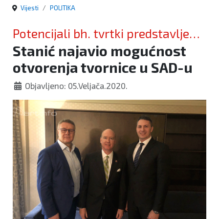
Vijesti
POLITIKA
Potencijali bh. tvrtki predstavljeni
Stanić najavio mogućnost
američkim kongresmenima
otvorenja tvornice u SAD-u
Objavljeno: 05.Veljača.2020.