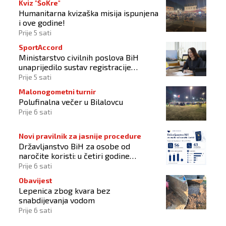
Kviz "ŠoKre"
Humanitarna kvizaška misija ispunjena
i ove godine!
Prije 5 sati
SportAccord
Ministarstvo civilnih poslova BiH
unaprijedilo sustav registracije
sportskih organizacija
Prije 5 sati
Malonogometni turnir
Polufinalna večer u Bilalovcu
Prije 6 sati
Novi pravilnik za jasnije procedure
Državljanstvo BiH za osobe od
naročite koristi: u četiri godine
odobrena 43 zahtjeva
Prije 6 sati
Obavijest
Lepenica zbog kvara bez
snabdijevanja vodom
Prije 6 sati