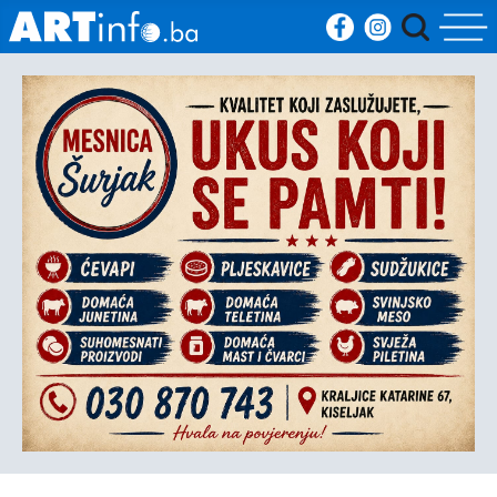
Početna
Vijesti
Sport
Kultura
Crna
kronika
Politika
Zanimljivosti