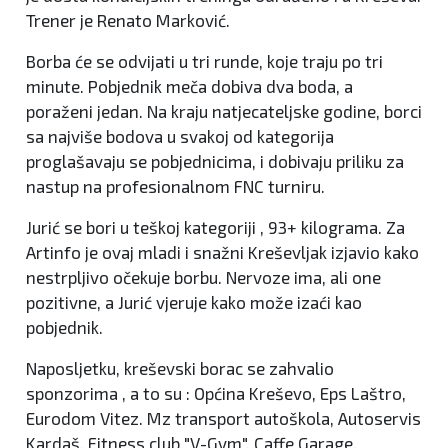
Trener je Renato Marković.
Borba će se odvijati u tri runde, koje traju po tri
minute. Pobjednik meča dobiva dva boda, a
poraženi jedan. Na kraju natjecateljske godine, borci
sa najviše bodova u svakoj od kategorija
proglašavaju se pobjednicima, i dobivaju priliku za
nastup na
profesionalnom FNC turniru
.
Jurić se bori u teškoj kategoriji , 93+ kilograma. Za
Artinfo je ovaj mladi i snažni Kreševljak izjavio kako
nestrpljivo očekuje borbu. Nervoze ima, ali one
pozitivne, a Jurić vjeruje kako može izaći kao
pobjednik.
Naposljetku, kreševski borac se zahvalio
sponzorima , a to su :
Općina Kreševo, Eps Laštro,
Eurodom Vitez. Mz transport autoškola, Autoservis
Kardaš, Fitness club "V-Gym", Caffe Garage,