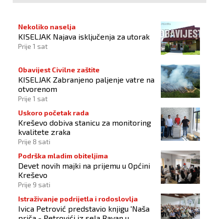
Nekoliko naselja
KISELJAK Najava isključenja za utorak
Prije 1 sat
Obavijest Civilne zaštite
KISELJAK Zabranjeno paljenje vatre na
otvorenom
Prije 1 sat
Uskoro početak rada
Kreševo dobiva stanicu za monitoring
kvalitete zraka
Prije 8 sati
Podrška mladim obiteljima
Devet novih majki na prijemu u Općini
Kreševo
Prije 9 sati
Istraživanje podrijetla i rodoslovlja
Ivica Petrović predstavio knjigu 'Naša
priča - Petrovići iz sela Ravan u