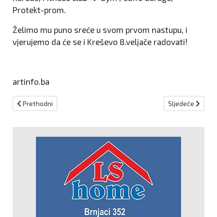
Protekt-prom.
Želimo mu puno sreće u svom prvom nastupu, i
vjerujemo da će se i Kreševo 8.veljače radovati!
artinfo.ba
Prethodni članak: NK Kiseljak u nastavak sezone bez najboljeg str
Sljedeći članak:
Prethodni
Sljedeće