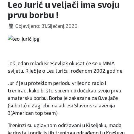
Leo Jurić u veljači ima svoju
prvu borbu !
Objavljeno: 31.Siječanj.2020.
Još jedan mladi Kreševljak okušat će se u MMA
svijetu. Riječ je o Leu Juriću, rođenom 2002.godine.
Jurić je u proteklom periodu vrijedno radio i
trenirao, kako bi što spremniji dočekao svoju prvu
amatersku borbu. Borba je zakazana za 8.veljače
(subota) u Zagrebu na adresi Slavonska avenija
3(American top team).
Treninzi su uglavnom održavani u Kiseljaku, mada
je dosta kondicijskih treninga odrađeno i u Kreševu.