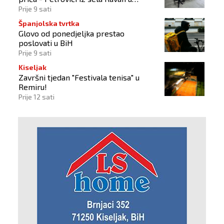
Busovači'
Prije 9 sati
Španjolska tvrtka
Glovo od ponedjeljka prestao
poslovati u BiH
Prije 9 sati
Kiseljak
Završni tjedan "Festivala tenisa" u
Remiru!
Prije 12 sati