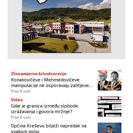
Zlonamjerno krivotvorenje
Konakovićeve i Mehmedovićeve
manipulacije ne osporavaju zahtjeve
Hrvata
Prije 8 sati
Video
Gdje je granica između slobode
izražavanja i govora mržnje?
Prije 8 sati
Općina Kreševo bilježi napredak na
svakom polju