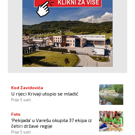
Kod Zavidovića
U rijeci Krivaji utopio se mladić
Prije 5 sati
Foto
'Pekijada' u Varešu okupila 37 ekipa iz
četiri države regije
Prije 5 sati