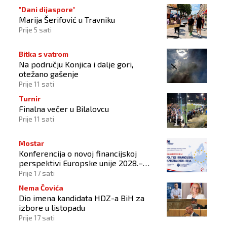
"Dani dijaspore"
Marija Šerifović u Travniku
Prije 5 sati
Bitka s vatrom
Na području Konjica i dalje gori,
otežano gašenje
Prije 11 sati
Turnir
Finalna večer u Bilalovcu
Prije 11 sati
Mostar
Konferencija o novoj financijskoj
perspektivi Europske unije 2028.–
2034.
Prije 17 sati
Nema Čovića
Dio imena kandidata HDZ-a BiH za
izbore u listopadu
Prije 17 sati