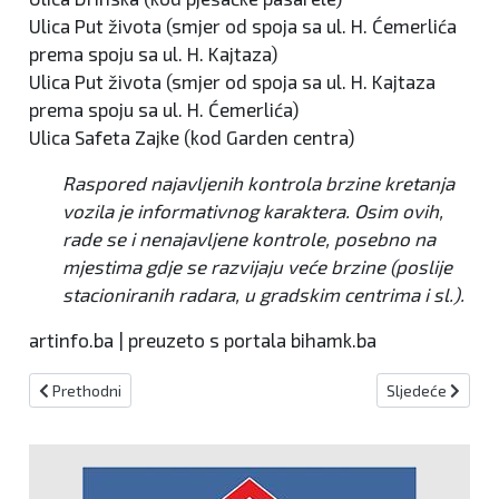
Ulica Put života (smjer od spoja sa ul. H. Ćemerlića
prema spoju sa ul. H. Kajtaza)
Ulica Put života (smjer od spoja sa ul. H. Kajtaza
prema spoju sa ul. H. Ćemerlića)
Ulica Safeta Zajke (kod Garden centra)
Raspored najavljenih kontrola brzine kretanja
vozila je informativnog karaktera. Osim ovih,
rade se i nenajavljene kontrole, posebno na
mjestima gdje se razvijaju veće brzine (poslije
stacioniranih radara, u gradskim centrima i sl.).
artinfo.ba | preuzeto s portala bihamk.ba
Prethodni članak: Dalmatinski brudet zagrijao Kiseljačane
Sljedeći članak:
Prethodni
Sljedeće