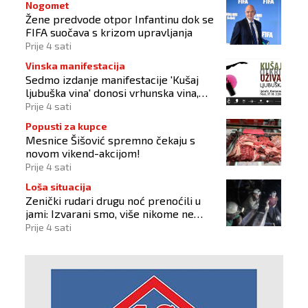
Nogomet
Žene predvode otpor Infantinu dok se
FIFA suočava s krizom upravljanja
Prije 4 sati
Vinska manifestacija
Sedmo izdanje manifestacije 'Kušaj
ljubuška vina' donosi vrhunska vina,
gastronomiju i glazbu
Prije 4 sati
Popusti za kupce
Mesnice Šišović spremno čekaju s
novom vikend-akcijom!
Prije 4 sati
Loša situacija
Zenički rudari drugu noć prenoćili u
jami: Izvarani smo, više nikome ne
vjerujemo
Prije 4 sati