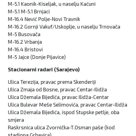
M-5.1 Kaonik-Kiseljak, u naselju Kaćuni
M-5.1 M-5.1 Brnjaci
M-16.4 Nević Polje-Novi Travnik
M-16.2 Gornji Vakuf/Uskoplje, u naselju Trnovača
M-5 Busovača
M-16.2 Vrbanja
M-16.4 Bristovi
M-5 Jajce (Donje Pijavice)
Stacionarni radari (Sarajevo)
Ulica Terezija, pravac prema Skenderiji
Ulica Zmaja od Bosne, pravac Centar-Ilidža
Ulica Džemala Bijedića, pravac Ilidža-Centar
Ulica Bulevar Meše Selimovića, pravac Centar-Ilidža
Ulica Džemala Bijedića, ispod Stupske petlje, oba
smjera
Raskrsnica ulica Zvornička-T.Osman paše (kod
stadiona Grbavica)