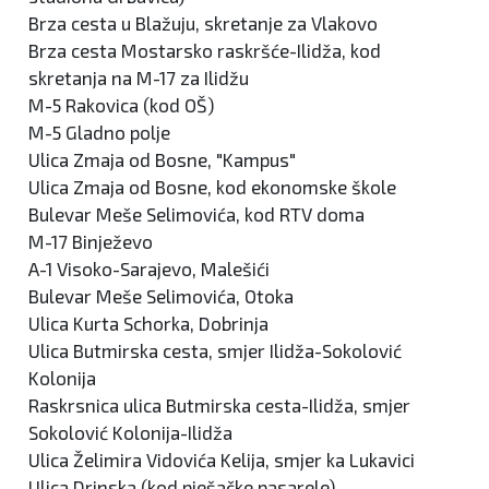
Brza cesta u Blažuju, skretanje za Vlakovo
Brza cesta Mostarsko raskršće-Ilidža, kod
skretanja na M-17 za Ilidžu
M-5 Rakovica (kod OŠ)
M-5 Gladno polje
Ulica Zmaja od Bosne, "Kampus"
Ulica Zmaja od Bosne, kod ekonomske škole
Bulevar Meše Selimovića, kod RTV doma
M-17 Binježevo
A-1 Visoko-Sarajevo, Malešići
Bulevar Meše Selimovića, Otoka
Ulica Kurta Schorka, Dobrinja
Ulica Butmirska cesta, smjer Ilidža-Sokolović
Kolonija
Raskrsnica ulica Butmirska cesta-Ilidža, smjer
Sokolović Kolonija-Ilidža
Ulica Želimira Vidovića Kelija, smjer ka Lukavici
Ulica Drinska (kod pješačke pasarele)