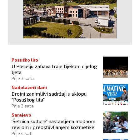
Posuško lito
U Posušju zabava traje tijekom cijelog
ljeta
Prije 3 sata
Nadolazeći dani
Brojni zanimljivi sadržaji u sklopu
"Posuškog lita"
Prije 3 sata
Sarajevo
'Šetnica kulture' nastavljena modnom
revijom i predstavljanjem kozmetike
Prije 4 sati