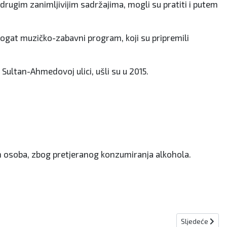
ugim zanimljivijim sadržajima, mogli su pratiti i putem
bogat muzičko-zabavni program, koji su pripremili
Sultan-Ahmedovoj ulici, ušli su u 2015.
ađih osoba, zbog pretjeranog konzumiranja alkohola.
Sljedeći član
Sljedeće