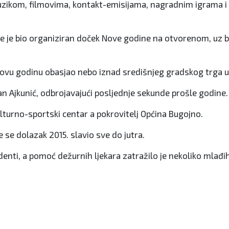
ikom, filmovima, kontakt-emisijama, nagradnim igrama i dr
dje je bio organiziran doček Nove godine na otvorenom, uz 
 novu godinu obasjao nebo iznad središnjeg gradskog trga u 
an Ajkunić, odbrojavajući posljednje sekunde prošle godine.
turno-sportski centar a pokrovitelj Općina Bugojno.
e se dolazak 2015. slavio sve do jutra.
incidenti, a pomoć dežurnih ljekara zatražilo je nekoliko ml