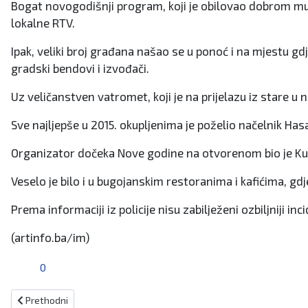
Bogat novogodišnji program, koji je obilovao dobrom muz
lokalne RTV.
Ipak, veliki broj građana našao se u ponoć i na mjestu g
gradski bendovi i izvođači.
Uz veličanstven vatromet, koji je na prijelazu iz stare u
Sve najljepše u 2015. okupljenima je poželio načelnik Has
Organizator dočeka Nove godine na otvorenom bio je Kul
Veselo je bilo i u bugojanskim restoranima i kafićima, gdj
Prema informaciji iz policije nisu zabilježeni ozbiljniji 
(artinfo.ba/im)
0
Prethodni članak: SNJEŽNE RADOSTI
Prethodni