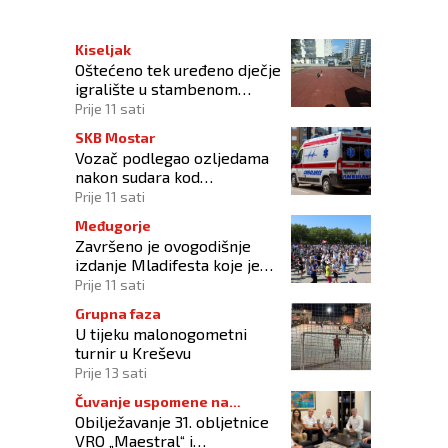
Kiseljak
Oštećeno tek uređeno dječje
igralište u stambenom
naselju
Prije 11 sati
SKB Mostar
Vozač podlegao ozljedama
nakon sudara kod
Tomislavgrada
Prije 11 sati
Međugorje
Završeno je ovogodišnje
izdanje Mladifesta koje je
okupilo mlade iz 73 zemlje
Prije 11 sati
svijeta
Grupna faza
U tijeku malonogometni
turnir u Kreševu
Prije 13 sati
Čuvanje uspomene na
Obilježavanje 31. obljetnice
branitelje
VRO „Maestral“ i