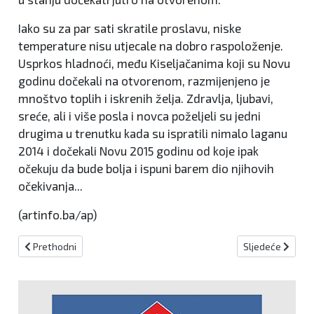
Iako su za par sati skratile proslavu, niske
temperature nisu utjecale na dobro raspoloženje.
Usprkos hladnoći, među Kiseljačanima koji su Novu
godinu dočekali na otvorenom, razmijenjeno je
mnoštvo toplih i iskrenih želja. Zdravlja, ljubavi,
sreće, ali i više posla i novca poželjeli su jedni
drugima u trenutku kada su ispratili nimalo laganu
2014 i dočekali Novu 2015 godinu od koje ipak
očekuju da bude bolja i ispuni barem dio njihovih
očekivanja...
(artinfo.ba/ap)
Prethodni članak: OSVRT NAČELNIKA OPĆINE KISELJAK NA 2014. I 
Sljedeći člana
Prethodni
Sljedeće