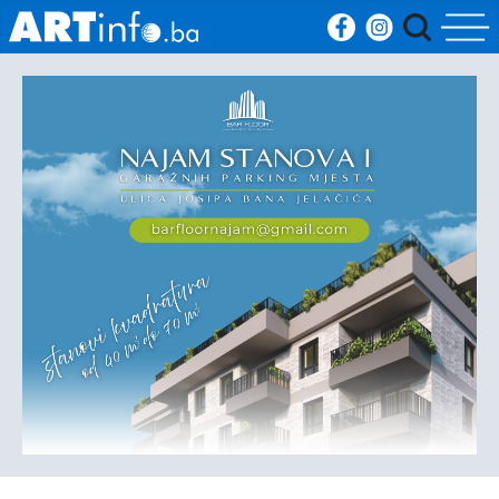
Početna
Vijesti
Sport
Kultura
Crna
kronika
Politika
Zanimljivosti