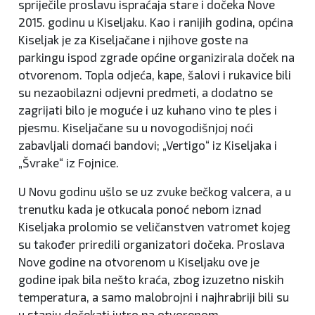
spriječile proslavu ispraćaja stare i dočeka Nove
2015. godinu u Kiseljaku. Kao i ranijih godina, općina
Kiseljak je za Kiseljačane i njihove goste na
parkingu ispod zgrade općine organizirala doček na
otvorenom. Topla odjeća, kape, šalovi i rukavice bili
su nezaobilazni odjevni predmeti, a dodatno se
zagrijati bilo je moguće i uz kuhano vino te ples i
pjesmu. Kiseljačane su u novogodišnjoj noći
zabavljali domaći bandovi; „Vertigo“ iz Kiseljaka i
„Švrake“ iz Fojnice.
U Novu godinu ušlo se uz zvuke bečkog valcera, a u
trenutku kada je otkucala ponoć nebom iznad
Kiseljaka prolomio se veličanstven vatromet kojeg
su također priredili organizatori dočeka. Proslava
Nove godine na otvorenom u Kiseljaku ove je
godine ipak bila nešto kraća, zbog izuzetno niskih
temperatura, a samo malobrojni i najhrabriji bili su
u stanju dočekati jutro na otvorenom.