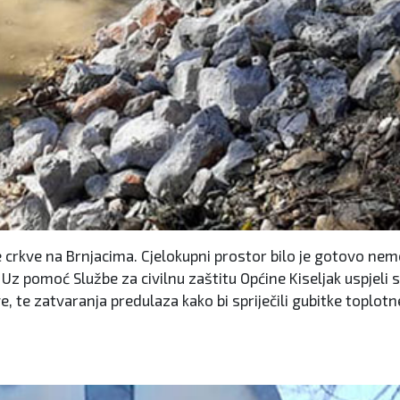
e crkve na Brnjacima
.
Cjelokupni prostor bilo je gotovo nemo
 Uz pomoć Službe za civilnu zaštitu Općine Kiseljak uspjeli sm
, te zatvaranja predulaza kako bi spriječili gubitke toplotn