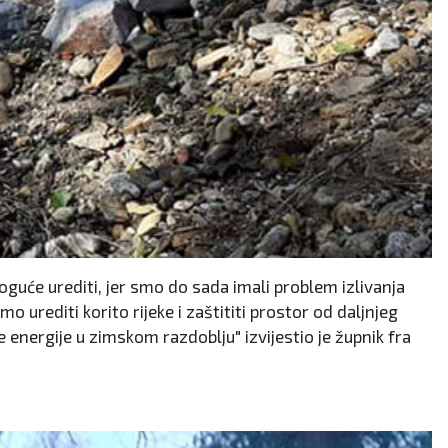
guće urediti, jer smo do sada imali problem izlivanja
o urediti korito rijeke i zaštititi prostor od daljnjeg
e energije u zimskom razdoblju" izvijestio je župnik fra