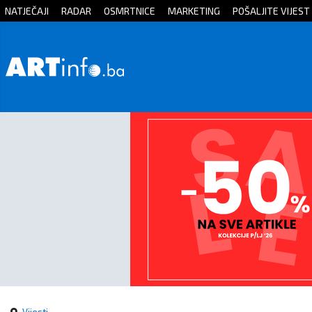
NATJEČAJI
RADAR
OSMRTNICE
MARKETING
POŠALJITE VIJEST
Početna
Vijesti
Sport
Kultura
Crna
kronika
Politika
Zanimljivosti