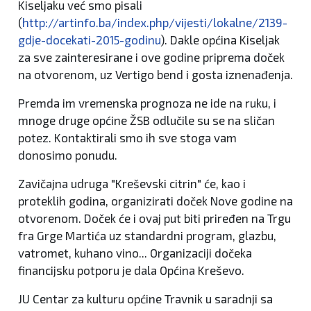
Kiseljaku već smo pisali
(
http://artinfo.ba/index.php/vijesti/lokalne/2139-
gdje-docekati-2015-godinu
). Dakle općina Kiseljak
za sve zainteresirane i ove godine priprema doček
na otvorenom, uz Vertigo bend i gosta iznenađenja.
Premda im vremenska prognoza ne ide na ruku, i
mnoge druge općine ŽSB odlučile su se na sličan
potez. Kontaktirali smo ih sve stoga vam
donosimo ponudu.
Zavičajna udruga "Kreševski citrin" će, kao i
proteklih godina, organizirati doček Nove godine na
otvorenom. Doček će i ovaj put biti priređen na Trgu
fra Grge Martića uz standardni program, glazbu,
vatromet, kuhano vino... Organizaciji dočeka
financijsku potporu je dala Općina Kreševo.
JU Centar za kulturu općine Travnik u saradnji sa