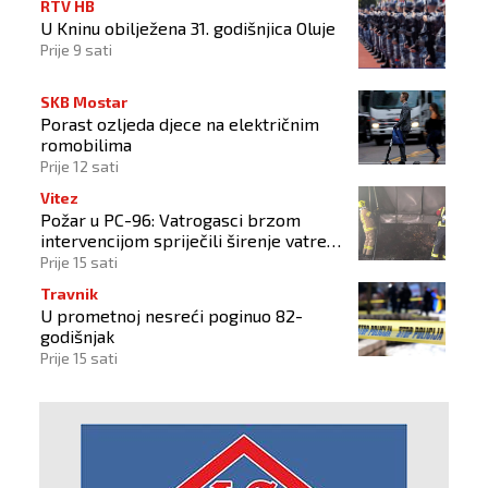
RTV HB
U Kninu obilježena 31. godišnjica Oluje
Prije 9 sati
SKB Mostar
Porast ozljeda djece na električnim
romobilima
Prije 12 sati
Vitez
Požar u PC-96: Vatrogasci brzom
intervencijom spriječili širenje vatre
na okolne objekte
Prije 15 sati
Travnik
U prometnoj nesreći poginuo 82-
godišnjak
Prije 15 sati