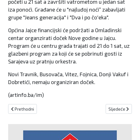
početi u 21 sat a završiti vatrometom u jedan sat
iza ponoći. Građane će u "najluđoj noći“ zabavljati
grupe "Jeans generacija" i "Dva i po čo'eka".
Općina Jajce financijski će podržati a Omladinski
centar organzirati doček Nove godine u Jajcu.
Program će u centru grada trajati od 21 do 1 sat, uz
glazbeni program za koji će se pobrinuti gosti iz
Sarajeva uz pratnju orkestra.
Novi Travnik, Busovača, Vitez, Fojnica, Donji Vakuf i
Dobretići, nemaju organiziran doček.
(artinfo.ba/im)
Prethodni članak: SRETNA VAM GODINA NOVA!
Sljedeći članak
Prethodni
Sljedeće