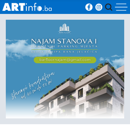
Početna
Vijesti
Sport
Kultura
Crna
kronika
Politika
Zanimljivosti