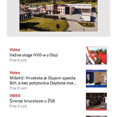
Video
Važna uloga HVO-a u Oluji
Prije 6 sati
Video
Mišetić: Hrvatska je Olujom spasila
BiH, a kao potpisnica Daytona ima
puno pravo štititi hrvatski narod
Prije 6 sati
VIDEO
Širenje bruceloze u ŽSB
Prije 9 sati