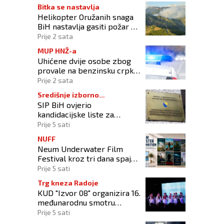
Bitka se nastavlja
Helikopter Oružanih snaga
BiH nastavlja gasiti požar na
području Konjica
Prije 2 sata
MUP HNŽ-a
Uhićene dvije osobe zbog
provale na benzinsku crpku
u Konjicu
Prije 2 sata
Središnje izborno
SIP BiH ovjerio
povjerenstvo
kandidacijske liste za
kompenzacijske mandate na
Prije 5 sati
Općim izborima 2026
NUFF
Neum Underwater Film
Festival kroz tri dana spaja
umjetnost filma i more
Prije 5 sati
Trg kneza Radoje
KUD "Izvor 08" organizira 16.
međunarodnu smotru
folklora "Kiseljak 2026"
Prije 5 sati