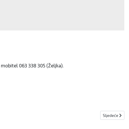
 mobitel 063 338 305 (Željka).
Sljedeći članak
Sljedeće