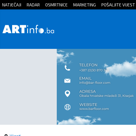
NATJEČAJI
RADAR
OSMRTNICE
MARKETING
POŠALJITE VIJEST
Početna
Vijesti
Sport
Kultura
Crna
kronika
Politika
Zanimljivosti