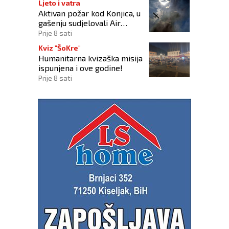
Ljeto i vatra
Aktivan požar kod Konjica, u
gašenju sudjelovali Air
Tractor i helikopter OS-a
Prije 8 sati
BiH
Kviz "ŠoKre"
Humanitarna kvizaška misija
ispunjena i ove godine!
Prije 8 sati