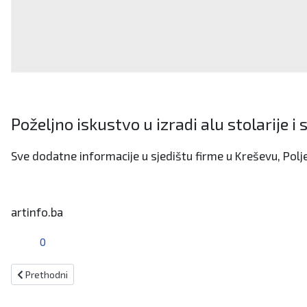
Poželjno iskustvo u izradi alu stolarije i 
Sve dodatne informacije u sjedištu firme u Kreševu, Polje 
artinfo.ba
0
Prethodni članak: I jučer relativno miran dan na području ŽSB
Prethodni