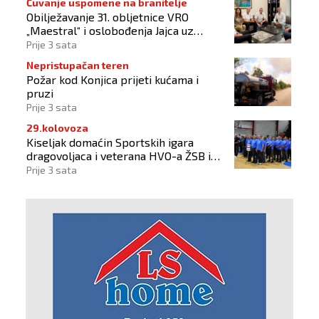
Čuvanje uspomene na branitelje
Obilježavanje 31. obljetnice VRO
„Maestral“ i oslobođenja Jajca uz
pokroviteljstvo HNS-a BiH
Prije 3 sata
Nepristupačan teren
Požar kod Konjica prijeti kućama i
pruzi
Prije 3 sata
29.kolovoza
Kiseljak domaćin Sportskih igara
dragovoljaca i veterana HVO-a ŽSB i
Dana branitelja
Prije 3 sata