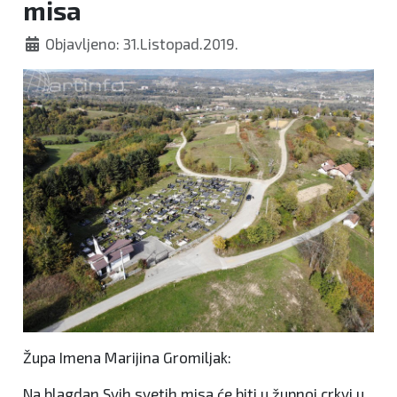
misa
Objavljeno: 31.Listopad.2019.
Župa Imena Marijina Gromiljak:
Na blagdan Svih svetih misa će biti u župnoj crkvi u