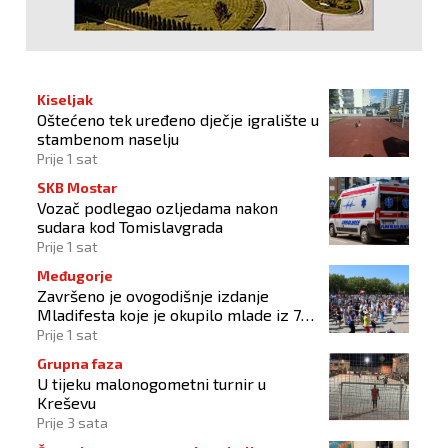
Kiseljak
Oštećeno tek uređeno dječje igralište u
stambenom naselju
Prije 1 sat
SKB Mostar
Vozač podlegao ozljedama nakon
sudara kod Tomislavgrada
Prije 1 sat
Međugorje
Završeno je ovogodišnje izdanje
Mladifesta koje je okupilo mlade iz 73
zemlje svijeta
Prije 1 sat
Grupna faza
U tijeku malonogometni turnir u
Kreševu
Prije 3 sata