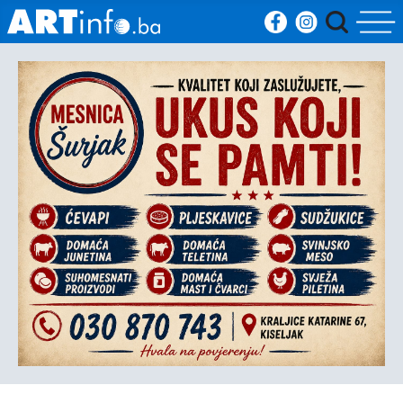
Početna
Vijesti
Sport
Kultura
Crna
kronika
Politika
Zanimljivosti