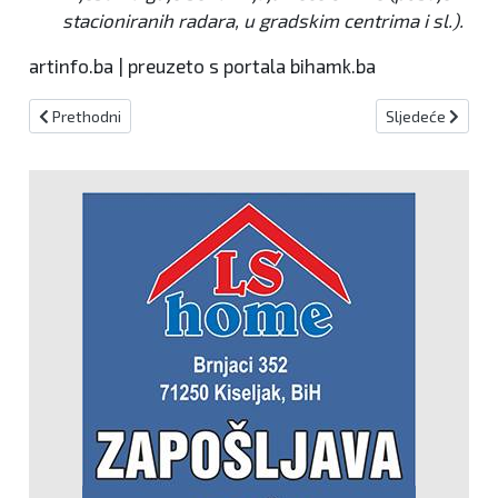
stacioniranih radara, u gradskim centrima i sl.).
artinfo.ba | preuzeto s portala bihamk.ba
Prethodni članak: SLUŽBA ZA GOSPODARSTVO – POZIV POLJOPRI
Sljedeći članak:
Prethodni
Sljedeće