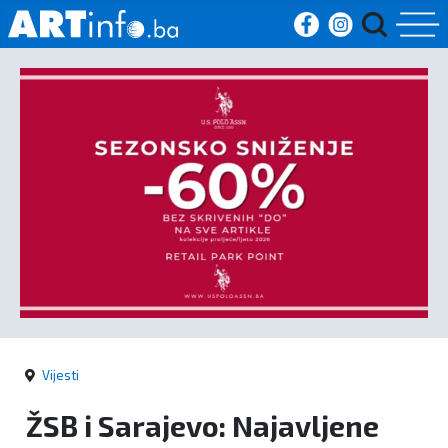
Početna
Vijesti
Sport
Kultura
Crna
kronika
Vijesti
Politika
ŽSB i Sarajevo: Najavljene
Zanimljivosti