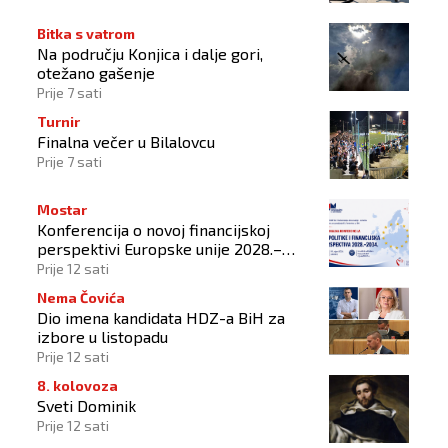
Bitka s vatrom
Na području Konjica i dalje gori,
otežano gašenje
Prije 7 sati
Turnir
Finalna večer u Bilalovcu
Prije 7 sati
Mostar
Konferencija o novoj financijskoj
perspektivi Europske unije 2028.–
2034.
Prije 12 sati
Nema Čovića
Dio imena kandidata HDZ-a BiH za
izbore u listopadu
Prije 12 sati
8. kolovoza
Sveti Dominik
Prije 12 sati