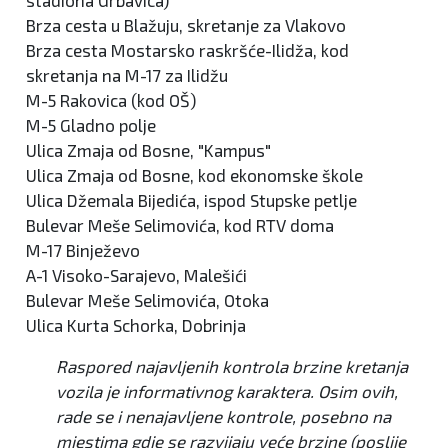
stadiona Grbavica)
Brza cesta u Blažuju, skretanje za Vlakovo
Brza cesta Mostarsko raskršće-Ilidža, kod
skretanja na M-17 za Ilidžu
M-5 Rakovica (kod OŠ)
M-5 Gladno polje
Ulica Zmaja od Bosne, "Kampus"
Ulica Zmaja od Bosne, kod ekonomske škole
Ulica Džemala Bijedića, ispod Stupske petlje
Bulevar Meše Selimovića, kod RTV doma
M-17 Binježevo
A-1 Visoko-Sarajevo, Malešići
Bulevar Meše Selimovića, Otoka
Ulica Kurta Schorka, Dobrinja
Raspored najavljenih kontrola brzine kretanja
vozila je informativnog karaktera. Osim ovih,
rade se i nenajavljene kontrole, posebno na
mjestima gdje se razvijaju veće brzine (poslije