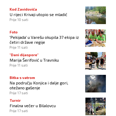
Kod Zavidovića
U rijeci Krivaji utopio se mladić
Prije 10 sati
Foto
'Pekijada' u Varešu okupila 37 ekipa iz
četiri države regije
Prije 11 sati
"Dani dijaspore"
Marija Šerifović u Travniku
Prije 11 sati
Bitka s vatrom
Na području Konjica i dalje gori,
otežano gašenje
Prije 17 sati
Turnir
Finalna večer u Bilalovcu
Prije 17 sati