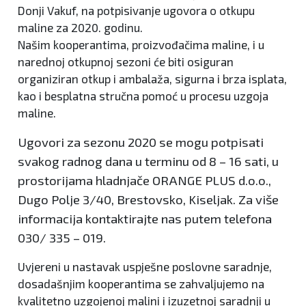
Donji Vakuf, na potpisivanje ugovora o otkupu
maline za 2020. godinu.
Našim kooperantima, proizvođačima maline, i u
narednoj otkupnoj sezoni će biti osiguran
organiziran otkup i ambalaža, sigurna i brza isplata,
kao i besplatna stručna pomoć u procesu uzgoja
maline.
Ugovori za sezonu 2020 se mogu potpisati
svakog radnog dana u terminu od 8 – 16 sati, u
prostorijama hladnjače ORANGE PLUS d.o.o.,
Dugo Polje 3/40, Brestovsko, Kiseljak. Za više
informacija kontaktirajte nas putem telefona
030/ 335 – 019.
Uvjereni u nastavak uspješne poslovne saradnje,
dosadašnjim kooperantima se zahvaljujemo na
kvalitetno uzgojenoj malini i izuzetnoj saradnji u