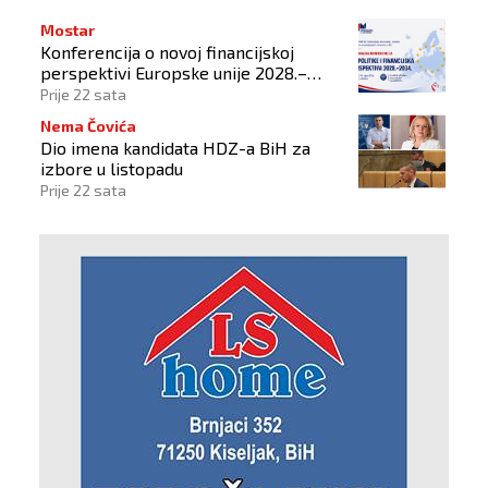
Mostar
Konferencija o novoj financijskoj
perspektivi Europske unije 2028.–
2034.
Prije 22 sata
Nema Čovića
Dio imena kandidata HDZ-a BiH za
izbore u listopadu
Prije 22 sata