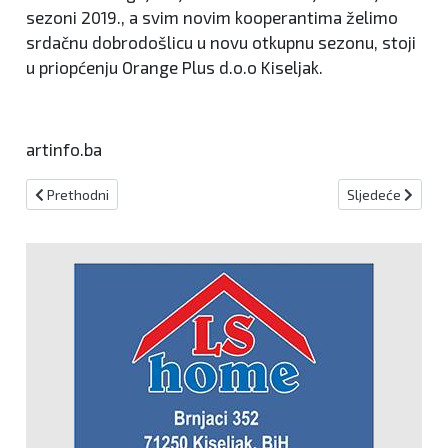
sezoni 2019., a svim novim kooperantima želimo
srdačnu dobrodošlicu u novu otkupnu sezonu, stoji
u priopćenju Orange Plus d.o.o Kiseljak.
artinfo.ba
Prethodni članak: Stiže promjena vremena, primjetan pad temper
Sljedeći članak:
Prethodni
Sljedeće