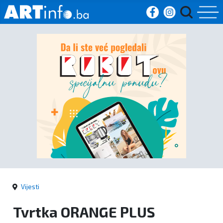
Početna
Vijesti
Sport
Kultura
Crna
kronika
Vijesti
Politika
Tvrtka ORANGE PLUS
Zanimljivosti