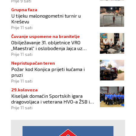
zemlje svijeta
Prije 9 sati
Grupna faza
U tijeku malonogometni turnir u
Kreševu
Prije 11 sati
Čuvanje uspomene na branitelje
Obilježavanje 31. obljetnice VRO
„Maestral“ i oslobođenja Jajca uz
pokroviteljstvo HNS-a BiH
Prije 11 sati
Nepristupačan teren
Požar kod Konjica prijeti kućama i
pruzi
Prije 11 sati
29.kolovoza
Kiseljak domaćin Sportskih igara
dragovoljaca i veterana HVO-a ŽSB i
Dana branitelja
Prije 11 sati