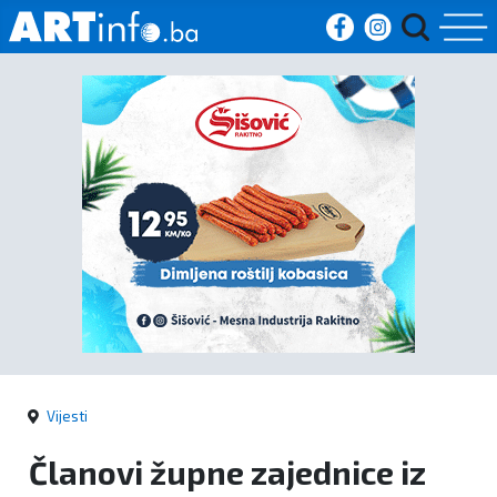
Početna
Vijesti
Sport
Kultura
Crna
kronika
Vijesti
Politika
Članovi župne zajednice iz
Zanimljivosti