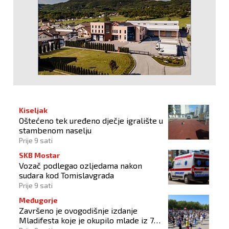
Kiseljak
Oštećeno tek uređeno dječje igralište u
stambenom naselju
Prije 9 sati
SKB Mostar
Vozač podlegao ozljedama nakon
sudara kod Tomislavgrada
Prije 9 sati
Međugorje
Završeno je ovogodišnje izdanje
Mladifesta koje je okupilo mlade iz 73