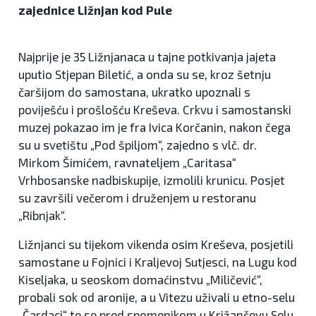
zajednice Ližnjan kod Pule
Najprije je 35 Ližnjanaca u tajne potkivanja jajeta
uputio Stjepan Biletić, a onda su se, kroz šetnju
čaršijom do samostana, ukratko upoznali s
poviješću i prošlošću Kreševa. Crkvu i samostanski
muzej pokazao im je fra Ivica Korčanin, nakon čega
su u svetištu „Pod špiljom“, zajedno s vlč. dr.
Mirkom Šimićem, ravnateljem „Caritasa“
Vrhbosanske nadbiskupije, izmolili krunicu. Posjet
su završili večerom i druženjem u restoranu
„Ribnjak“.
Ližnjanci su tijekom vikenda osim Kreševa, posjetili
samostane u Fojnici i Kraljevoj Sutjesci, na Lugu kod
Kiseljaka, u seoskom domaćinstvu „Miličević“,
probali sok od aronije, a u Vitezu uživali u etno-selu
„Čardaci“ te se pred spomenikom u Križančevu Selu