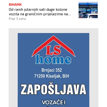
BIHAMK
Od ranih jutarnjih sati duge kolone
vozila na graničnim prijelazima na
izlazu iz BiH
Prije 3 sata