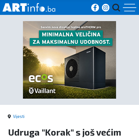
Početna
Vijesti
Sport
Kultura
Crna
kronika
Vijesti
Politika
Udruga "Korak" s još većim
Zanimljivosti