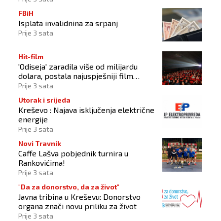
FBiH
Isplata invalidnina za srpanj
Prije 3 sata
Hit-film
'Odiseja' zaradila više od milijardu
dolara, postala najuspješniji film
Christophera Nolana
Prije 3 sata
Utorak i srijeda
Kreševo : Najava isključenja električne
energije
Prije 3 sata
Novi Travnik
Caffe Lašva pobjednik turnira u
Rankovićima!
Prije 3 sata
"Da za donorstvo, da za život"
Javna tribina u Kreševu: Donorstvo
organa znači novu priliku za život
Prije 3 sata