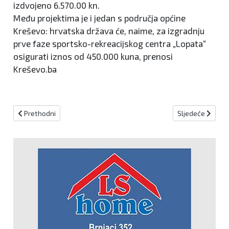
izdvojeno 6.570.00 kn.
Među projektima je i jedan s područja općine
Kreševo: hrvatska država će, naime, za izgradnju
prve faze sportsko-rekreacijskog centra „Lopata“
osigurati iznos od 450.000 kuna, prenosi
Kreševo.ba
Prethodni članak: Nekoliko naselja bez struje
Sljedeći članak:
Prethodni
Sljedeće