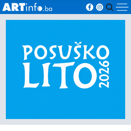
Početna
Vijesti
Sport
Kultura
Crna
kronika
Politika
Zanimljivosti