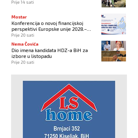
Prije 14 sati
Mostar
Konferencija o novoj financijskoj
perspektivi Europske unije 2028.–
2034.
Prije 20 sati
Nema Čovića
Dio imena kandidata HDZ-a BiH za
izbore u listopadu
Prije 20 sati