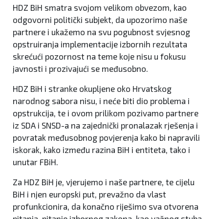
HDZ BiH smatra svojom velikom obvezom, kao
odgovorni politički subjekt, da upozorimo naše
partnere i ukažemo na svu pogubnost svjesnog
opstruiranja implementacije izbornih rezultata
skrećući pozornost na teme koje nisu u fokusu
javnosti i prozivajući se međusobno.
HDZ BiH i stranke okupljene oko Hrvatskog
narodnog sabora nisu, i neće biti dio problema i
opstrukcija, te i ovom prilikom pozivamo partnere
iz SDA i SNSD-a na zajednički pronalazak rješenja i
povratak međusobnog povjerenja kako bi napravili
iskorak, kako između razina BiH i entiteta, tako i
unutar FBiH.
Za HDZ BiH je, vjerujemo i naše partnere, te cijelu
BiH i njen europski put, prevažno da vlast
profunkcionira, da konačno riješimo sva otvorena
pitanja, pitanje izbornog zakona, kao važnog stuba