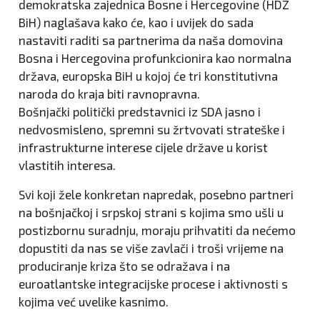
demokratska zajednica Bosne i Hercegovine (HDZ
BiH) naglašava kako će, kao i uvijek do sada
nastaviti raditi sa partnerima da naša domovina
Bosna i Hercegovina profunkcionira kao normalna
država, europska BiH u kojoj će tri konstitutivna
naroda do kraja biti ravnopravna.
Bošnjački politički predstavnici iz SDA jasno i
nedvosmisleno, spremni su žrtvovati strateške i
infrastrukturne interese cijele države u korist
vlastitih interesa.
Svi koji žele konkretan napredak, posebno partneri
na bošnjačkoj i srpskoj strani s kojima smo ušli u
postizbornu suradnju, moraju prihvatiti da nećemo
dopustiti da nas se više zavlači i troši vrijeme na
produciranje kriza što se odražava i na
euroatlantske integracijske procese i aktivnosti s
kojima već uvelike kasnimo.