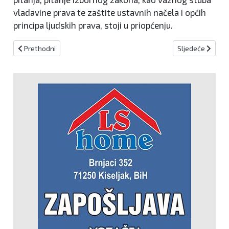
vladavine prava te zaštite ustavnih načela i općih
principa ljudskih prava, stoji u priopćenju.
Prethodni članak: BEZ IJEDNOG HRVATA Koalicija bošnjačkih strank
Sljedeći članak:
Prethodni
Sljedeće