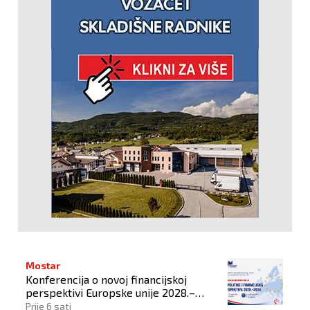
Mostar
Konferencija o novoj financijskoj
perspektivi Europske unije 2028.–
2034.
Prije 6 sati