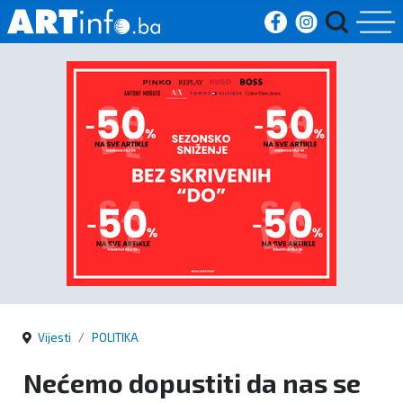
Početna
Vijesti
Sport
Kultura
Crna
kronika
Vijesti
POLITIKA
Politika
Nećemo dopustiti da nas se
Zanimljivosti