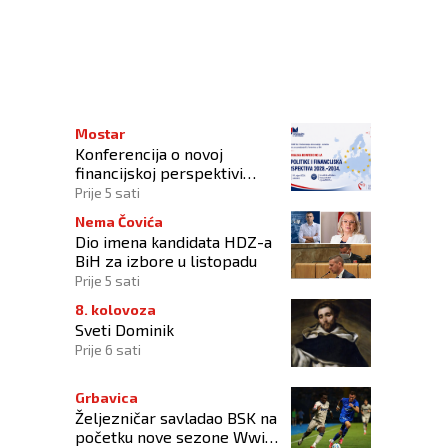
Mostar
Konferencija o novoj
financijskoj perspektivi
Europske unije 2028.–2034.
Prije 5 sati
Nema Čovića
Dio imena kandidata HDZ-a
BiH za izbore u listopadu
Prije 5 sati
8. kolovoza
Sveti Dominik
Prije 6 sati
Grbavica
Željezničar savladao BSK na
početku nove sezone Wwin