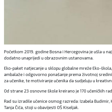
Početkom 2019. godine Bosna i Hercegovina je ušla u na
dodatno unaprijedi u obrazovnim ustanovama.
Eko-paket natjecanje u sklopu globalne mreže Eko-škola,
ambalaže i odgovorno ponašanje prema životnoj sredini. I
za učenike, te motiviranje učenika da sudjeluju u kreativ
Od strane 23 osnovne škole kreirano je 170 učeničkih rado
Rad su izradile učenice osmog razreda: Izabela Budimir, 
Tanja Čiča, stoji u obavijesti OŠ Kiseljak.