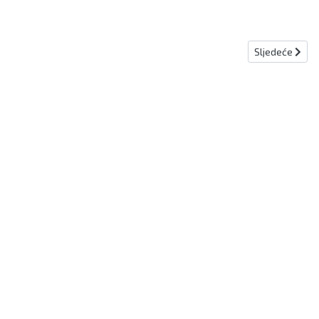
Sljedeći članak
Sljedeće