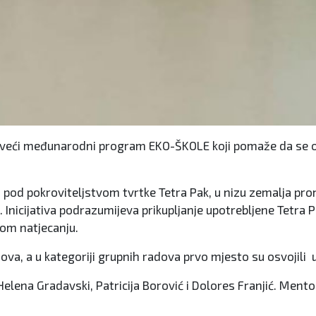
jveći međunarodni program EKO-ŠKOLE koji pomaže da se ob
 pod pokroviteljstvom tvrtke Tetra Pak, u nizu zemalja pro
nicijativa podrazumijeva prikupljanje upotrebljene Tetra P
nom natjecanju.
va, a u kategoriji grupnih radova prvo mjesto su osvojili u
Helena Gradavski, Patricija Borović i Dolores Franjić. Ment