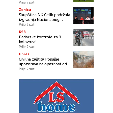
lige BiH
Prije 7 sati
Zenica
Skupština NK Čelik podržala
izgradnju Nacionalnog
stadiona
Prije 7 sati
KSB
Radarske kontrole za 8.
kolovoza!
Prije 7 sati
Oprez
Civilna zaštita Posušje
upozorava na opasnost od
požara na Blidinju
Prije 7 sati