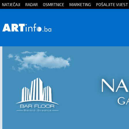
NATJEČAJI
RADAR
OSMRTNICE
MARKETING
POŠALJITE VIJEST
Početna
Vijesti
Sport
Kultura
Crna
kronika
Politika
Zanimljivosti