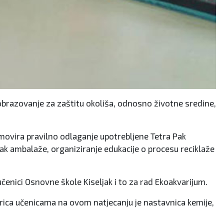
razovanje za zaštitu okoliša, odnosno životne sredine,
movira pravilno odlaganje upotrebljene Tetra Pak
ak ambalaže, organiziranje edukacije o procesu reciklaže
čenici Osnovne škole Kiseljak i to za rad Ekoakvarijum.
orica učenicama na ovom natjecanju je nastavnica kemije,