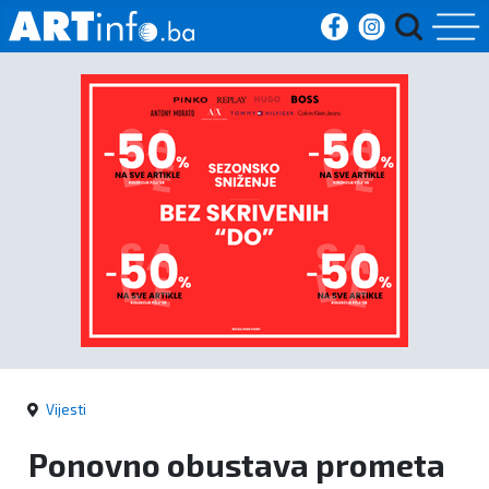
Početna
Vijesti
Sport
Kultura
Crna
kronika
Vijesti
Politika
Ponovno obustava prometa
Zanimljivosti