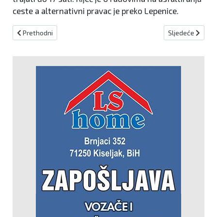
ceste a alternativni pravac je preko Lepenice.
Prethodni članak: Potrebno više izvršitelja u građevinskom sektor
Sljedeći članak
Prethodni
Sljedeće