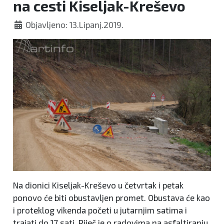
na cesti Kiseljak-Kreševo
Objavljeno: 13.Lipanj.2019.
Na dionici Kiseljak-Kreševo u četvrtak i petak
ponovo će biti obustavljen promet. Obustava će kao
i proteklog vikenda početi u jutarnjim satima i
trajati do 17 sati. Riječ je o radovima na asfaltiranju