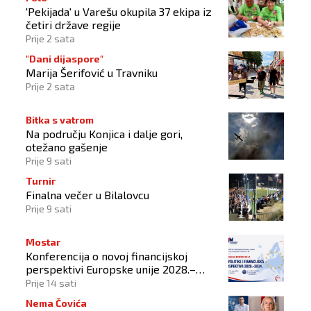
'Pekijada' u Varešu okupila 37 ekipa iz
četiri države regije
Prije 2 sata
"Dani dijaspore"
Marija Šerifović u Travniku
Prije 2 sata
Bitka s vatrom
Na području Konjica i dalje gori,
otežano gašenje
Prije 9 sati
Turnir
Finalna večer u Bilalovcu
Prije 9 sati
Mostar
Konferencija o novoj financijskoj
perspektivi Europske unije 2028.–
2034.
Prije 14 sati
Nema Čovića